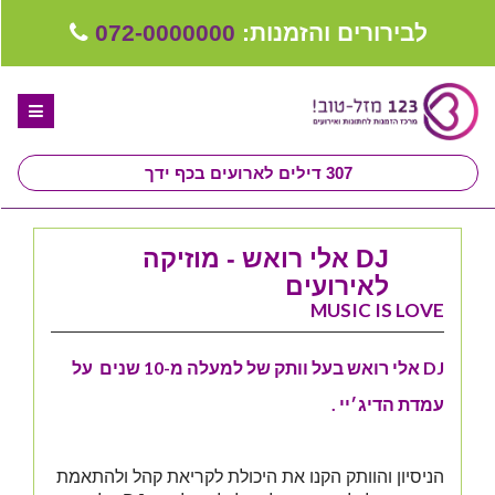
לבירורים והזמנות:
072-0000000
307
דילים לארועים בכף ידך
דף הבית
DJ אלי רואש - מוזיקה
ספקים לחתונה מומלצים
לאירועים
MUSIC IS LOVE
קבלו ייעוץ בחינם
טיפים לארגון ותכנון חתונה
DJ אלי רואש בעל וותק של למעלה מ-10 שנים על
עמדת הדיג׳יי .
קבוצת וואטסאפ-ספקים עונים LIVE
שירות אישי בקליק
הניסיון והוותק הקנו את היכולת לקריאת קהל ולהתאמת