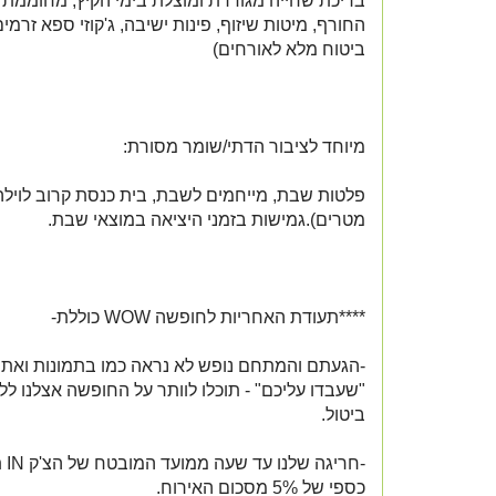
בריכת שחייה מגודרת ומוצלת בימי הקיץ, מחוממת ו
החורף, מיטות שיזוף, פינות ישיבה, ג'קוזי ספא זרמים
ביטוח מלא לאורחים)
מיוחד לציבור הדתי/שומר מסורת:
מטרים).גמישות בזמני היציאה במוצאי שבת.
****תעודת האחריות לחופשה WOW כוללת-
-הגעתם והמתחם נופש לא נראה כמו בתמונות ואת
"שעבדו עליכם" - תוכלו לוותר על החופשה אצלנו לל
ביטול.
-חרי
כספי של 5% מסכום האירוח.