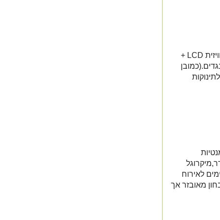
- החדרים מאובזרים במיטה זוגית KING SIZE , טלוויזית LCD +
גדים.(כמובן
תינוקות
נטיות
ר,מיקרוגל
מים לאירוח
ללת מטבחון מאובזר אך