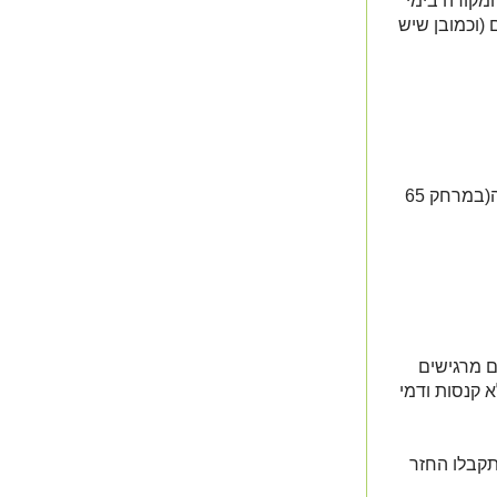
מקורה בימי
 (וכמובן שיש
פלטות שבת, מייחמים לשבת, בית כנסת קרוב לוילה(במרחק 65
ם מרגישים
א קנסות ודמי
גה שלנו עד שעה ממועד המובטח של הצ'ק IN תקבלו החזר