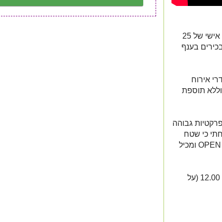
-זה לא רק עסק...זה המקצוע שלנו-יש לנו וותק וניסיון אישי של 25
כירים בענף
 לעלות היא משתלמת במיוחד - 11 חדרי אירוח
 וללא תוספת
פרקטיות גבוהה
חתי כי שטח
ההתכנסות והאוכל בוילה הוא ענקי בסיגנון OPEN SPACE ומכיל
-אנחנו יודעים לפנק בשירות צ'ק אין מוקדם עד שעה 12.00 (על