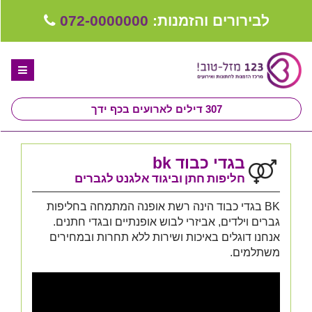
לבירורים והזמנות:
072-0000000
307
דילים לארועים בכף ידך
דף הבית
בגדי כבוד bk
ספקים לחתונה מומלצים
חליפות חתן וביגוד אלגנט לגברים
קבלו ייעוץ בחינם
BK בגדי כבוד הינה רשת אופנה המתמחה בחליפות
גברים וילדים, אביזרי לבוש אופנתיים ובגדי חתנים.
טיפים לארגון ותכנון חתונה
אנחנו דוגלים באיכות ושירות ללא תחרות ובמחירים
משתלמים.
קבוצת וואטסאפ-ספקים עונים LIVE
שירות אישי בקליק