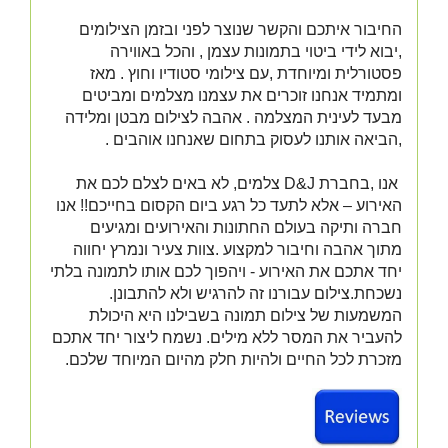
החיבור איתכם והקשר שנוצר לפני ובזמן הצילומים
,יבוא לידי ביטוי בתמונות עצמן , והכל באווירה
פסטורלית ומיוחדת ,עם צילומי סטודיו וחוץ . מאז
ומתמיד אנחנו זוכרים את עצמנו מצלמים ומביטים
מבעד לעינית המצלמה . אהבה לצילום מבטן ומלידה
,הביאה אותנו לעסוק בתחום שאנחנו אוהבים .
אנו ,בחברת D&J צלמים, לא באים לצלם לכם את
האירוע – אלא לתעד כל רגע ביום הקסום בחייכם!! אנו
חברה ותיקה בעולם החתונות והאירועים ומגיעים
מתוך אהבה וחיבור למקצוע .צוות צעיר ונמרץ יחווה
יחד אתכם את האירוע - ויהפוך לכם אותו לתמונה בלתי
נשכחת.צילום עבורנו זה להרגיש ולא להתבונן.
המשמעות של צילום תמונה בשבילנו היא היכולת
להעביר את המסר ללא מילים.
נשמח ליצור יחד אתכם
מזכרת לכל החיים ולהיות חלק מהיום המיוחד שלכם.