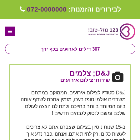
לבירורים והזמנות:
072-0000000
307
דילים לארועים בכף ידך
דף הבית
D&J; צלמים
ספקים לחתונה מומלצים
שירותי צילום אירועים
קבלו ייעוץ בחינם
D&J סטודיו לצילום אירועים, הממוקם במתחם
משרדים אולמי טופז בעכו, מזמין אתכם לשתף אותנו
טיפים לארגון ותכנון חתונה
ביום המיוחד ביותר בחייכם ולתת לנו הצצה לעולם
שלכם ומשם לנסוק לגבהים חדשים !
קבוצת וואטסאפ-ספקים עונים LIVE
ב-15 שנות ניסיון בצילום שצברנו אתם לא צריכים
שירות אישי בקליק
לעשות כלום ,רק להיות אתם,ואנחנו ,כבר נדע איך