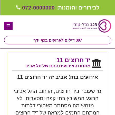
לבירורים והזמנות:
072-0000000
307
דילים לארועים בכף ידך
דף הבית
יד חרוצים 11
ספקים לחתונה מומלצים
מתחם האירועים החם של תל אביב
קבלו ייעוץ בחינם
אירועים בתל אביב זה יד חרוצים 11
טיפים לארגון ותכנון חתונה
מי שעובר ביד חרוצים, הרחוב התל אביבי
קבוצת וואטסאפ-ספקים עונים LIVE
הרוגע המשובץ בתי קפה ומסעדות, לא
מנחש מה מסתתר מאחורי דלתות
שירות אישי בקליק
המתחם התמים למראה של "יד חרוצים