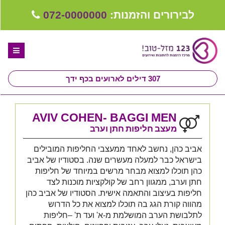
לבירורים והזמנות:
072-0000000
307
דילים לארועים בכף ידך
דף הבית
AVIV COHEN- BAGGI MEN
ספקים לחתונה מומלצים
מעצב חליפות חתן וערב
קבלו ייעוץ בחינם
אביב כהן, נחשב לאחד ממעצבי החליפות המובילים
בישראל כבר למעלה מעשרים שנה. בסטודיו של אביב
טיפים לארגון ותכנון חתונה
כהן תוכלו למצוא מבחר מרשים במיוחד של חליפות
חתן וערב, ממגוון רחב של קולקציות מוכנות לצד
קבוצת וואטסאפ-ספקים עונים LIVE
חליפות בעיצוב והתאמה אישית. הסטודיו של אביב כהן
מהווה קורת הגג בה תוכלו למצוא את כל הדרוש
שירות אישי בקליק
לתלבושת הערב המושלמת מ-א' ועד ת' –חליפות