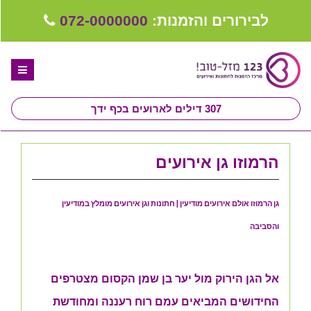
לבירורים והזמנות:
072-0000000
307
דילים לארועים בכף ידך
דף הבית
הרמוזו גן אירועים
ספקים לחתונה מומלצים
קבלו ייעוץ בחינם
גן הרמוזו אולם אירועים מודיעין | חתונות וגן אירועים מומלץ במודיעין
טיפים לארגון ותכנון חתונה
והסביבה
קבוצת וואטסאפ-ספקים עונים LIVE
אל הגן הירוק מול יער בן שמן הקסום מצטרפים
שירות אישי בקליק
החידושים המביאים עמם רוח רעננה ומחודשת