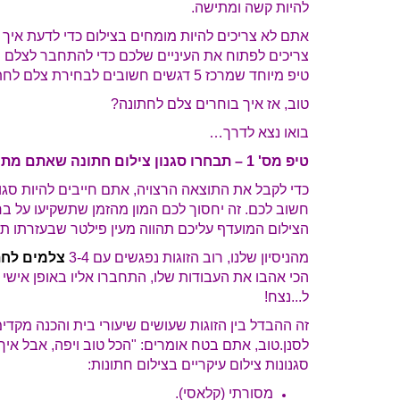
להיות קשה ומתישה.
אתם לא צריכים להיות מומחים בצילום כדי לדעת איך
צריכים לפתוח את העיניים שלכם כדי להתחבר לצלם ולס
טיפ מיוחד שמרכז 5 דגשים חשובים לבחירת צלם לחתונה שלכם. מבטיח שזה יעשה לכם סדר.
טוב, אז איך בוחרים צלם לחתונה?
בואו נצא לדרך…
טיפ מס' 1 – תבחרו סגנון צילום חתונה שאתם מתחברים אליו
כדי לקבל את התוצאה הרצויה, אתם חייבים להיות סג
חשוב לכם. זה יחסוך לכם המון מהזמן שתשקיעו על ב
הצילום המועדף עליכם תהווה מעין פילטר שבעזרתו תוכ
מהניסיון שלנו, רוב הזוגות נפגשים עם 3-4
צלמים לחת
הכי אהבו את העבודות שלו, התחברו אליו באופן אישי וכ
ל...נצח!
זה ההבדל בין הזוגות שעושים שיעורי בית והכנה מקד
לסנן.
טוב, אתם בטח אומרים: "הכל טוב ויפה, אבל איך
סגנונות צילום עיקריים בצילום חתונות:
מסורתי (קלאסי).