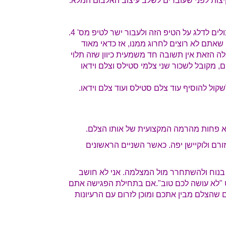
יצות לפני שעוברים לשלב עיצוב האלבום המלא.
, אז אתם יכולים לדלג על הטיפ הזה ולעבור ישר לטיפ מס' 4.
אתם לא רוצים לחרוג ממנו, אז כדאי מאוד
 הזאת אין תשובה חד משמעית כיוון שזה תלוי
ים שלכם.בד"כ באירועים עד 300 אורחים, מקובל לשכור שני צלמי סטילס וצלם וידאו
ול להוסיף עוד צלם סטילס ועוד צלם וידאו.
א פחות מהרמה המקצועית של אותו הצלם.
ורם ולוקיישן יפה. כאשר השניים הראשונים
בנוח ולהשתחרר מול המצלמה. אני לא חושב
"לא עושה לכם טוב".
אם בתחילת הפגישה אתם
 שהצלם מבין אתכם ומוכן לזרום עם הרעיונות