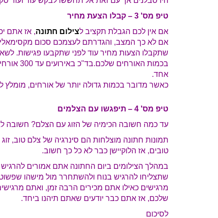
היו סבלנים אך עם זאת אל תחששו לבקש עוד ועוד סק
טיפ מס' 3 – קבלו הצעת מחיר
אם אין לכם הגבלת תקציב ל
צילום חתונה
אם לא כך המצב, והגדרתם לעצמכם סכום מקסימאלי ש
שתקבלו הצעות מחיר עוד לפני שתקבעו פגישות. לשאלה
בכמות האורח
אחד.
כאשר מדובר בכמות גדולה יותר של אורחים, מומלץ לשק
טיפ מס' 4 – תיפגשו עם הצלמים
עד כמה חשובה הכימיה של הזוג עם הצלם? חשובה ל
תמונות חתונה מוצלחות הם סינרגיה של צלם טוב, זוג ז
טובים, אז הלוקיישן כבר לא כל כך חשוב.
במהלך הצילומים ביום החתונה אתם אמורים להרגיש 
שתצליחו להרגיש בנוח ולהשתחרר מול מישהו שפשוט 
מרגישים כאילו אתם מכירים הרבה זמן, ואתם מרגישים
שלכם, אז אתם כבר יודעים שאתם תיהנו ביחד.
לסיכום