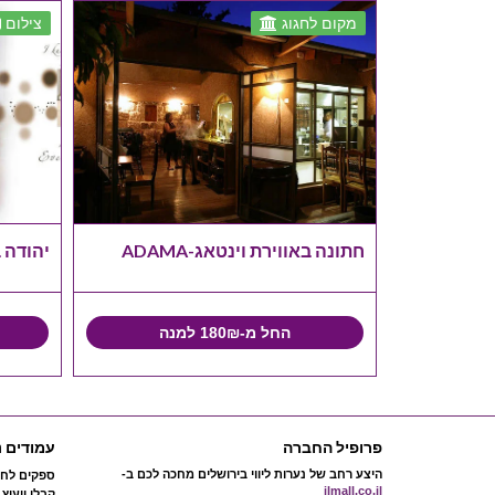
מקום לחגוג
צילום
רגשת
חתונה באווירת וינטאג-ADAMA
יהודה בן לולו
החל מ-180₪ למנה
פרופיל החברה
עמודים נ
היצע רחב של נערות ליווי בירושלים מחכה לכם ב-
ספקים לחת
jlmall.co.il
קבלו ייעוץ