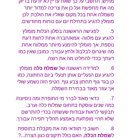
מתיש, תחשבי על כך שאת ע
דיין לא יודעת בדיוק
מה את מחפשת ועל כן את צריכה למדוד יותר
משמלה אחת בכל מקום שאליו את הולכת. לכן
מומלץ להגיע בתחילת יום עם כוחות מחודשים.
5. לפגישה הראשונה בסלון הכלות מומלץ
להגיע עם מלווה- אמא/חברה אחת לחוות דעת
נוספת, אך מומלך להימנע מיותר ממלווה אחת.
מה שיגרום לבלבול ולחץ עבורך. כמובן שאין כמו
דעתך בכדי להחליט מה את רוצה.
6. למדידה ראשונה של
שמלת כלה
מומלץ
להגיע עם הנעליים אותן תנעלי ביום החתונה, כמו
כן בגד גוף תחתון צבע גוף. הטיפ הזה נשמע שולי
אך עוזר מאוד בבחירת השמלה.
7. כדאי מאוד לברר מי התופרת ומה ניסיונה/
כמה שנים עוסקת בתחום שמלות כלה וערב.
תבקשי לראות עבודות שעשתה בכדי להתרשם
שלא תהיי מופתעת באמצע תהליך תפירה עבורך.
8. חשוב כי תוודאי מה את מקבלת בתוספת
ל
שמלת הכלה
, האם כולל תיקונים כגון הצרה...?