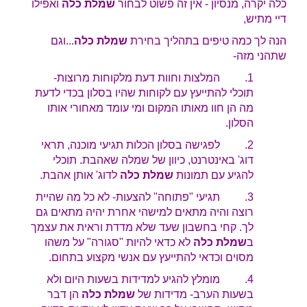
כלה יקרה, מנסיון - אין זה פשוט לבחור
שמלת כלה
ואפילו
דיי מתיש,
הנה לך כמה טיפים בתהליך בחירת
שמלת כלה
...וגם
שתהני מזה-
1. המלצות וחוות דעת מלקוחות מרוצות-
תוכלי להתייעץ עם לקוחות שהיו בסלון בכדי לדעת
מה הן חוו מאותו המקום ומי עומד מאחורי אותו
הסלון.
2. לפגישה בסלון הכלות תגיעי מוכנה, תראי
דוג' באינטרנט, כיוון של שמלה שאהבת. תוכלי
להגיע עם תמונות
שמלת כלה
לדוג' אותן אהבת.
3. תגיעי "פתוחה" להצעות- לא כל מה שהיית
רוצה והיה מתאים למישהי אחרת יהיה מתאים גם
לך. קחי בחשבון שעד ש
לא מדדת וראית את עצמך
ב
שמלת כלה
לא כדאי להיות "סגורה" על משהו
מסוים וכדאי להתייעץ עם אנשי מקצוע בתחום.
4. מומלץ להגיע למדידות בשעות היום ולא
בשעות הערב- מדידות של
שמלת כלה
הן דבר