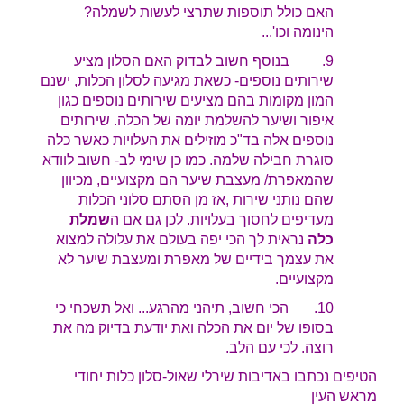
האם כולל תוספות שתרצי לעשות לשמלה?
הינומה וכו'...
9. בנוסף חשוב לבדוק האם הסלון מציע
שירותים נוספים- כשאת מגיעה לסלון הכלות, ישנם
המון מקומות בהם מציעים ש
ירותים נוספים כגון
איפור ושיער להשלמת יומה של הכלה. שירותים
נוספים אלה בד"כ מוזילים את העלויות כאשר כלה
סוגרת חבילה שלמה. כמו כן שימי לב- חשוב לוודא
שהמאפרת/ מעצבת שיער הם מקצועיים, מכיוון
שהם נותני שירות ,אז מן הסתם סלוני הכלות
מעדיפים לחסוך בעלויות. לכן גם אם ה
שמלת
כלה
נראית לך הכי יפה בעולם את עלולה למצוא
את עצמך בידיים של מאפרת ומעצבת שיער לא
מקצועיים.
10. הכי חשוב, תיהני מהרגע... ואל תשכחי כי
בסופו של יום את הכלה ואת יודעת בדיוק מה את
רוצה. לכי עם הלב.
הטיפים נכתבו באדיבות שירלי שאול-סלון כלות יחודי
מראש העין