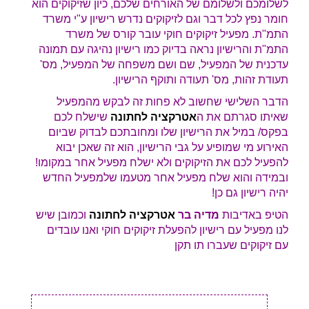
לשלומכם ולשלומם של האורחים שלכם, כיון שזיקוקים הוא
חומר נפץ לכל דבר וגם לזיקוקים נדרש רישיון ע"י משרד
התמ"ת. מפעיל זיקוקים חוקי עובר קורס של משרד
התמ"ת והרישיון נראה בדיוק כמו רישיון נהיגה עם תמונה
עדכנית של המפעיל, שם ושם משפחה של המפעיל, מס'
תעודת זהות, מס' תעודה ותוקף הרישיון.
הדבר השלישי שחשוב לא פחות זה לבקש מהמפעיל
שאיתו סגרתם את ה
אטרקציה לחתונה
שישלח לכם
בפקס/ במיל את הרישיון שלו ומחובתכם לבדוק שביום
האירוע מי שמופיע על גבי הרישיון, הוא זה שאכן יבוא
להפעיל לכם את הזיקוקים ולא ישלח מפעיל אחר במקומו!
ובמידה והוא שלח מפעיל אחר מטעמו שלמפעיל החדש
יהיה רישיון גם כן!
הטיפ באדיבות
מדיה בר
אטרקציה לחתונה
וכמובן שיש
לנו מפעיל עם רישיון להפעלת זיקוקים חוקי ואנו עובדים
עם זיקוקים שעברו תו תקן