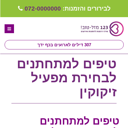
לבירורים והזמנות:
072-0000000
307
דילים לארועים בכף ידך
דף הבית
טיפים למתחתנים
ספקים לחתונה מומלצים
לבחירת מפעיל
קבלו ייעוץ בחינם
זיקוקין
טיפים לארגון ותכנון חתונה
קבוצת וואטסאפ-ספקים עונים LIVE
שירות אישי בקליק
טיפים למתחתנים