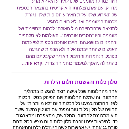
חיזוי כמות המוזמנים שלנו לאירוע היא לא מדע
מדוייק,ועם זאת,הצלחתו היא קריטית בהוצאה הכספית
של האירוע שלנו.עלות האירוע הסופית שלנו נגזרת
מכמות המוזמנים,ואנו לא רוצים להגיע
לתוצאה,ש"התחייבנו מול האולם" לכמות מסויימת של
מוזמנים והיו "חסרים אורחים"...האולמות לא סלחניים
ורחמניים בנושא.הם יחייבו אותכם כספית לפי כמות
האנשים שהתחייבתם אליה ולא הכמות שהגיעה
בפועל,והנחמדות והחיבוק האדיר שקיבלתם מהם
בהתחלה ,יהפך,למעמד כוחני חד צדדי...
קרא עוד...
סלון כלות והגשמת חלום הילדות
אחד מהחלומות שכל אישה רוצה להגשים בתהליך
החתונה, זה שמלת החלומות ויום הפינוק בסלון הכלות
לפני החתונה.כמעט כל הכלות היום "לא מוותרות" על
החוויה של סלון כלות טוב ומפנק עם מוניטין נחשב,ששם
היא מתכוננת לחתונה, מתלבשת, מתאפרת ומתארגנת
כדי להיראות יפה וזוהרת.סלון כלות היום מציע הכול תחת
קורת גג אחת -יש אפשרות לשכור שמלת כלה והתאמתה