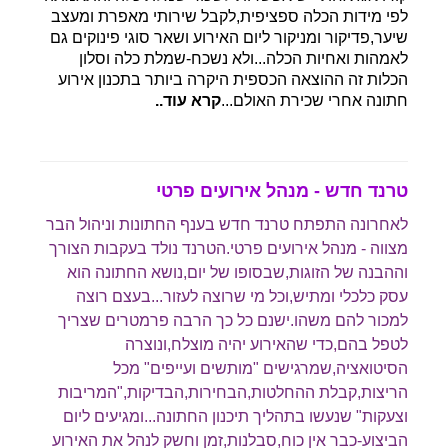
לפי מידות הכלה ספציפית,לקבל שירותי מאפרת ומעצב
שיער,פדיקור ומניקור ליום האירוע ושאר סוגי פינוקים גם
לאמהות ואחיות הכלה...ולא נשכח-שמלת כלה וסלון
הכלות זה ההוצאה הכספית היקרה ביותר בתכנון אירוע
חתונה אחרי שכירת האולם...
קרא עוד..
טרנד חדש - מנהל אירועים פרטי
לאחרונה התפתח טרנד חדש בענף החתונות וניהול הבר
מצווה - מנהל אירועים פרטי.הטרנד נולד בעקבות הצורך
וההבנה של הזוגות,שבסופו של יום,נושא החתונה הוא
עסק כלכלי ומתיש,וכל מי שרוצה לעזור...בעצם רוצה
למכור להם משהו.ישנם כל כך הרבה פרמטרים שצריך
לטפל בהם,כדי שהאירוע יהיה מוצלח,ונוצרה
הסיטואציה,שמרגישים "מותשים ועייפים" מכל
הריצות,קבלת ההחלטות,הבחירות,הבדיקות,"המריבות
וצעקות" שנעשו בתהליך תיכנון החתונה...ומגיעים ליום
הביצוע-כבר אין כוח,סבלנות,זמן וחשק לנהל את האירוע