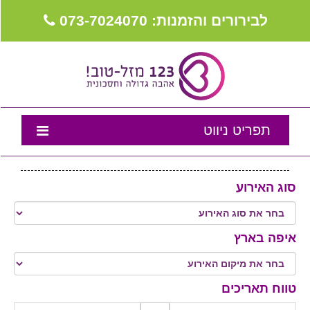
לבירורים והזמנות: 073-7024070
תפריט ניווט
דף הבית
סוג האירוע
נבחרת המומלצים
טיפים לאירוע
איפה בארץ
מה שכולם שואלים
צור קשר
טווח תאריכים
מועדון לקוחות