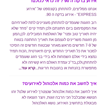
אירוע בדקה ה 90 ? זה כדאי לכולם!
אנחנו ממליצים, להתחתן בקונספט של "אירוע
EXPRESS" - אירוע בדקה ה 90.
רוב הזוגות שעומדים להתחתן מעוניינים לתת לאורחיהם
את המקסימום ביום חתונתם ולכן תמיד קיים "פחד שלא
יהיה תאריך טוב ופנוי" של האולמות המובילים. לכן,המון
מן הזוגות משריינים לעצמם את תאריך החתונה בטווח
של 7-9 חודשים מראש.מאחר שבטווח חודשים זה הסיכוי
למכור את כל תאריכי החודש ,קיים תיאורטית ,הכוח תמיד
נמצא בידי אולם השמחות ולא בידי בני הזוג שעומדים
להתחתן,ולכן,בד"כ עמדת האולם היא קשיחה ולא
מתפשרת בהנחות או בהטבות חריגות.
..
קרא עוד...
איך לחשב את כמות אלכוהול לאירועים?
איך לחשב את כמות אלכוהול
שנצטרך לאירוע שלנו? זהו
הנושא שמבלבל הכי הרבה זוגות, ויוצר הוצאה לא
מבוטלת בתחשיב האירוע. נושא האלכוהול