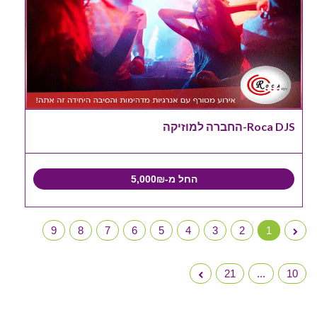
Roca DJS-החברה למוזיקה
החל מ-5,000₪
9
8
7
6
5
4
3
2
1
21
...
10