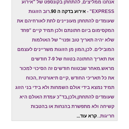
אנחנו ממליצים, להתחתן בקונספט של "אירוע
EXPRESS" -
אירוע בדקה ה 90.
רוב הזוגות
שעומדים להתחתן מעוניינים לתת לאורחיהם את
המקסימום ביום חתונתם ולכן תמיד קיים "פחד
שלא יהיה תאריך טוב ופנוי" של האולמות
המובילים. לכן,המון מן הזוגות משריינים לעצמם
את תאריך החתונה בטווח של 7-9 חודשים
מראש.מאחר שבטווח חודשים זה הסיכוי למכור
את כל תאריכי החודש ,קיים תיאורטית ,הכוח
תמיד נמצא בידי אולם השמחות ולא בידי בני הזוג
שעומדים להתחתן,ולכן,בד"כ עמדת האולם היא
קשיחה ולא מתפשרת בהנחות או בהטבות
חריגות.
..
קרא עוד...