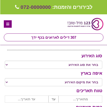
לבירורים והזמנות:
072-0000000
307
דילים לארועים בכף ידך
דף הבית
סוג האירוע
ספקים לחתונה מומלצים
קבלו ייעוץ בחינם
איפה בארץ
טיפים לארגון ותכנון חתונה
קבוצת וואטסאפ-ספקים עונים LIVE
טווח תאריכים
שירות אישי בקליק
עד