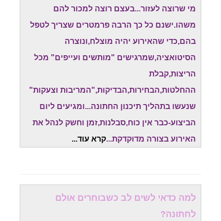
מי שרוצה לעזור...בעצם רוצה למכור להם
משהו.ישנם כל כך הרבה פרמטרים שצריך לטפל
בהם,כדי שהאירוע יהיה מוצלח,ונוצרה
הסיטואציה,שמרגישים "מותשים ועייפים" מכל
הריצות,קבלת
ההחלטות,הבחירות,הבדיקות,"המריבות וצעקות"
שנעשו בתהליך תיכנון החתונה...ומגיעים ליום
הביצוע-כבר אין כוח,סבלנות,זמן וחשק לנהל את
האירוע בצורה מדוקדקת...
קרא עוד.
..
למה כדאי לשים לב כשבוחרים אולם
לחתונה?