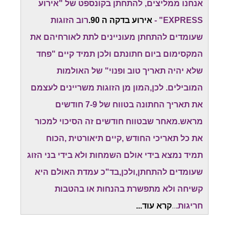
אנחנו ממליצים, להתחתן בקונספט של "אירוע
EXPRESS" -
אירוע בדקה ה 90.
רוב הזוגות
שעומדים להתחתן מעוניינים לתת לאורחיהם את
המקסימום ביום חתונתם ולכן תמיד קיים "פחד
שלא יהיה תאריך טוב ופנוי" של האולמות
המובילים. לכן,המון מן הזוגות משריינים לעצמם
את תאריך החתונה בטווח של 7-9 חודשים
מראש.מאחר שבטווח חודשים זה הסיכוי למכור
את כל תאריכי החודש ,קיים תיאורטית ,הכוח
תמיד נמצא בידי אולם השמחות ולא בידי בני הזוג
שעומדים להתחתן,ולכן,בד"כ עמדת האולם היא
קשיחה ולא מתפשרת בהנחות או בהטבות
חריגות.
..
קרא עוד...