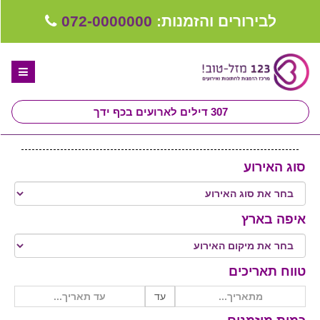
לבירורים והזמנות:
072-0000000
307
דילים לארועים בכף ידך
דף הבית
סוג האירוע
ספקים לחתונה מומלצים
קבלו ייעוץ בחינם
איפה בארץ
טיפים לארגון ותכנון חתונה
קבוצת וואטסאפ-ספקים עונים LIVE
טווח תאריכים
שירות אישי בקליק
עד