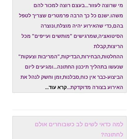
מי שרוצה לעזור...בעצם רוצה למכור להם
משהו.ישנם כל כך הרבה פרמטרים שצריך לטפל
בהם,כדי שהאירוע יהיה מוצלח,ונוצרה
הסיטואציה,שמרגישים "מותשים ועייפים" מכל
הריצות,קבלת
ההחלטות,הבחירות,הבדיקות,"המריבות וצעקות"
שנעשו בתהליך תיכנון החתונה...ומגיעים ליום
הביצוע-כבר אין כוח,סבלנות,זמן וחשק לנהל את
האירוע בצורה מדוקדקת...
קרא עוד.
..
למה כדאי לשים לב כשבוחרים אולם
לחתונה?