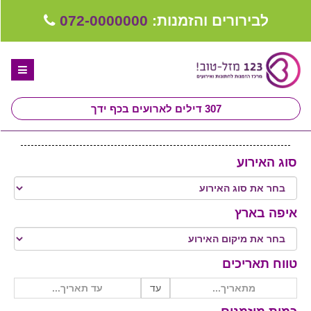
לבירורים והזמנות:
072-0000000
307
דילים לארועים בכף ידך
דף הבית
סוג האירוע
ספקים לחתונה מומלצים
קבלו ייעוץ בחינם
איפה בארץ
טיפים לארגון ותכנון חתונה
קבוצת וואטסאפ-ספקים עונים LIVE
טווח תאריכים
שירות אישי בקליק
עד