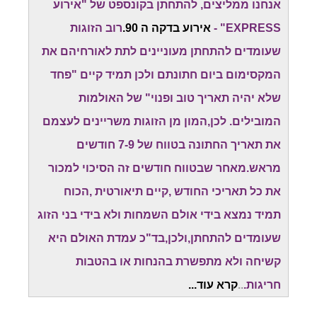
אנחנו ממליצים, להתחתן בקונספט של "אירוע
EXPRESS" -
אירוע בדקה ה 90.
רוב הזוגות
שעומדים להתחתן מעוניינים לתת לאורחיהם את
המקסימום ביום חתונתם ולכן תמיד קיים "פחד
שלא יהיה תאריך טוב ופנוי" של האולמות
המובילים. לכן,המון מן הזוגות משריינים לעצמם
את תאריך החתונה בטווח של 7-9 חודשים
מראש.מאחר שבטווח חודשים זה הסיכוי למכור
את כל תאריכי החודש ,קיים תיאורטית ,הכוח
תמיד נמצא בידי אולם השמחות ולא בידי בני הזוג
שעומדים להתחתן,ולכן,בד"כ עמדת האולם היא
קשיחה ולא מתפשרת בהנחות או בהטבות
חריגות.
..
קרא עוד...