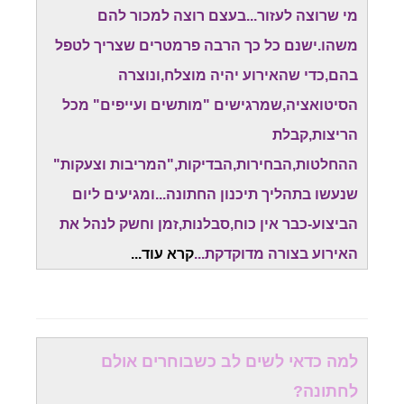
מי שרוצה לעזור...בעצם רוצה למכור להם
משהו.ישנם כל כך הרבה פרמטרים שצריך לטפל
בהם,כדי שהאירוע יהיה מוצלח,ונוצרה
הסיטואציה,שמרגישים "מותשים ועייפים" מכל
הריצות,קבלת
ההחלטות,הבחירות,הבדיקות,"המריבות וצעקות"
שנעשו בתהליך תיכנון החתונה...ומגיעים ליום
הביצוע-כבר אין כוח,סבלנות,זמן וחשק לנהל את
האירוע בצורה מדוקדקת...
קרא עוד.
..
למה כדאי לשים לב כשבוחרים אולם
לחתונה?