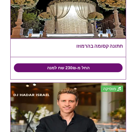
חתונה קסומה בהרמוזו
החל מ-230₪ שח למנה
מוסיקה