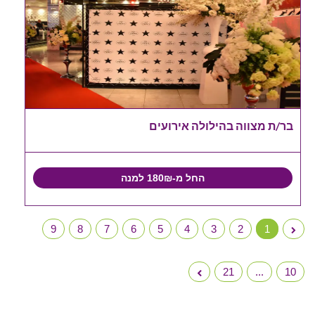
בר/ת מצווה בהילולה אירועים
החל מ-180₪ למנה
9
8
7
6
5
4
3
2
1
21
...
10