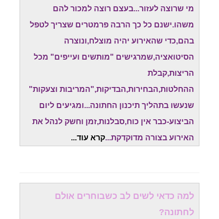
מי שרוצה לעזור...בעצם רוצה למכור להם
משהו.ישנם כל כך הרבה פרמטרים שצריך לטפל
בהם,כדי שהאירוע יהיה מוצלח,ונוצרה
הסיטואציה,שמרגישים "מותשים ועייפים" מכל
הריצות,קבלת
ההחלטות,הבחירות,הבדיקות,"המריבות וצעקות"
שנעשו בתהליך תיכנון החתונה...ומגיעים ליום
הביצוע-כבר אין כוח,סבלנות,זמן וחשק לנהל את
האירוע בצורה מדוקדקת...
קרא עוד.
..
למה כדאי לשים לב כשבוחרים אולם
לחתונה?