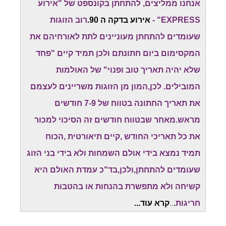
אנחנו ממליצים, להתחתן בקונספט של "אירוע
EXPRESS" -
אירוע בדקה ה 90.
רוב הזוגות
שעומדים להתחתן מעוניינים לתת לאורחיהם את
המקסימום ביום חתונתם ולכן תמיד קיים "פחד
שלא יהיה תאריך טוב ופנוי" של האולמות
המובילים. לכן,המון מן הזוגות משריינים לעצמם
את תאריך החתונה בטווח של 7-9 חודשים
מראש.מאחר שבטווח חודשים זה הסיכוי למכור
את כל תאריכי החודש ,קיים תיאורטית ,הכוח
תמיד נמצא בידי אולם השמחות ולא בידי בני הזוג
שעומדים להתחתן,ולכן,בד"כ עמדת האולם היא
קשיחה ולא מתפשרת בהנחות או בהטבות
חריגות.
..
קרא עוד...