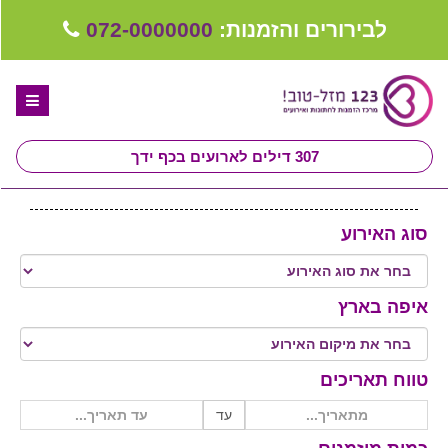
לבירורים והזמנות:
072-0000000
307
דילים לארועים בכף ידך
דף הבית
סוג האירוע
ספקים לחתונה מומלצים
קבלו ייעוץ בחינם
איפה בארץ
טיפים לארגון ותכנון חתונה
קבוצת וואטסאפ-ספקים עונים LIVE
טווח תאריכים
שירות אישי בקליק
עד