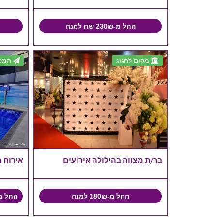
החל מ-230₪ שח למנה
מקום לחגוג
המסי
בר/ת מצווה בהילולה אירועים
אירוח 
החל מ-180₪ למנה
החל מ-8,000₪ ₪ לכל המתחם