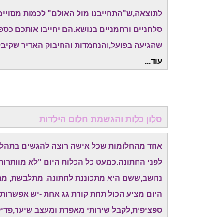
לתוצאה,ש"התחייבנו מול האולם" לכמות מסויימת
סלחניים ורחמניים בנושא.הם יחייבו אותכם כס
שהגיעה בפועל,והנחמדות והחיבוק האדיר שקיבל
עוד...
סלון כלות והגשמת חלום הילדות
אחד מהחלומות שכל אישה רוצה להגשים בתהליך 
לפני החתונה.כמעט כל הכלות היום "לא מוותרות
נחשב,ששם היא מתכוננת לחתונה, מתלבשת, מתאפ
היום מציע הכול תחת קורת גג אחת -יש אפשרות
ספציפית,לקבל שירותי מאפרת ומעצב שיער,פדיקור