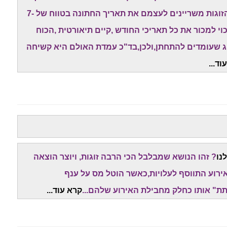
טוב ופנוי" של האולמות המובילים. לכן,המון מן הזוגות משריינים לעצמם את תאריך החתונה בטווח של 7-
י למכור את כל תאריכי החודש ,קיים תיאורטית ,הכוח
וג שעומדים להתחתן,ולכן,בד"כ עמדת האולם היא קשיחה
וד...
נו
? זהו הנושא שמבלבל הכי הרבה זוגות, ויוצר הוצאה
ירוע התווסף לעלויות,כאשר הוטל מס על ענף
ת" אותו כחלק מחבילת האירוע שלהם...
קרא עוד...