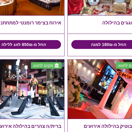
גגים בהילולה
אירוח בצימר רומנטי למתחתני
החל מ-180₪ למנה
החל מ-850₪ לזוג ללילה
 לחגוג
מקום לחגוג
וטיק בהילולה אירועים
ברית/ה צהרים בהילולה אירוע