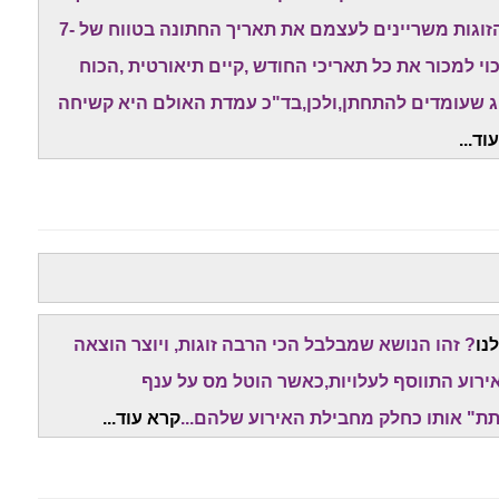
טוב ופנוי" של האולמות המובילים. לכן,המון מן הזוגות משריינים לעצמם את תאריך החתונה בטווח של 7-
י למכור את כל תאריכי החודש ,קיים תיאורטית ,הכוח
וג שעומדים להתחתן,ולכן,בד"כ עמדת האולם היא קשיחה
וד...
נו
? זהו הנושא שמבלבל הכי הרבה זוגות, ויוצר הוצאה
ירוע התווסף לעלויות,כאשר הוטל מס על ענף
ת" אותו כחלק מחבילת האירוע שלהם...
קרא עוד...