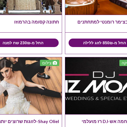
בצימר רומנטי למתחתנים
חתונה קסומה בהרמוזו
החל מ-850₪ לזוג ללילה
החל מ-230₪ שח למנה
קה
צילום
ש-DJ רז מועלמי
Shay Oliel-לזוגות שרוצים יותר