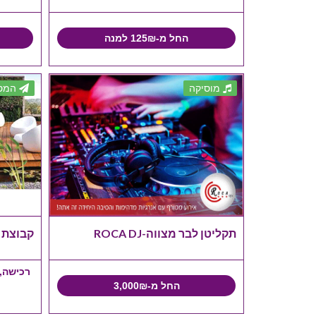
החל מ-125₪ למנה
מוסיקה
המסי
תקליטן לבר מצווה-ROCA DJ
קבוצת 
רכישה,ה
החל מ-3,000₪