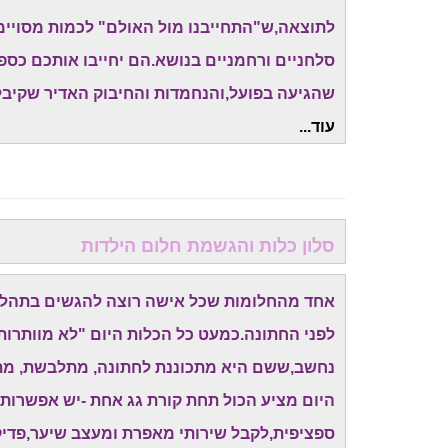
לתוצאה,ש"התחייבנו מול האולם" לכמות מסויימת
סלחניים ורחמניים בנושא.הם יחייבו אותכם כס
שהגיעה בפועל,והנחמדות והחיבוק האדיר שקיבל
עוד...
סלון כלות והגשמת חלום הילדות
אחד מהחלומות שכל אישה רוצה להגשים בתהליך 
לפני החתונה.כמעט כל הכלות היום "לא מוותרות
נחשב,ששם היא מתכוננת לחתונה, מתלבשת, מתאפ
היום מציע הכול תחת קורת גג אחת -יש אפשרות
ספציפית,לקבל שירותי מאפרת ומעצב שיער,פדיקור