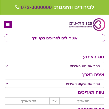
לבירורים והזמנות:
072-0000000
307
דילים לארועים בכף ידך
דף הבית
סוג האירוע
ספקים לחתונה מומלצים
קבלו ייעוץ בחינם
איפה בארץ
טיפים לארגון ותכנון חתונה
קבוצת וואטסאפ-ספקים עונים LIVE
טווח תאריכים
שירות אישי בקליק
עד