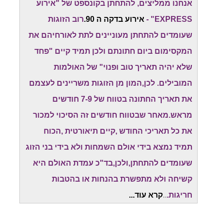
אנחנו ממליצים, להתחתן בקונספט של "אירוע
EXPRESS" -
אירוע בדקה ה 90.
רוב הזוגות
שעומדים להתחתן מעוניינים לתת לאורחיהם את
המקסימום ביום חתונתם ולכן תמיד קיים "פחד
שלא יהיה תאריך טוב ופנוי" של האולמות
המובילים. לכן,המון מן הזוגות משריינים לעצמם
את תאריך החתונה בטווח של 7-9 חודשים
מראש.מאחר שבטווח חודשים זה הסיכוי למכור
את כל תאריכי החודש ,קיים תיאורטית ,הכוח
תמיד נמצא בידי אולם השמחות ולא בידי בני הזוג
שעומדים להתחתן,ולכן,בד"כ עמדת האולם היא
קשיחה ולא מתפשרת בהנחות או בהטבות
חריגות.
..
קרא עוד...