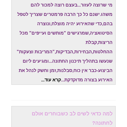
מי שרוצה לעזור...בעצם רוצה למכור להם
משהו.ישנם כל כך הרבה פרמטרים שצריך לטפל
בהם,כדי שהאירוע יהיה מוצלח,ונוצרה
הסיטואציה,שמרגישים "מותשים ועייפים" מכל
הריצות,קבלת
ההחלטות,הבחירות,הבדיקות,"המריבות וצעקות"
שנעשו בתהליך תיכנון החתונה...ומגיעים ליום
הביצוע-כבר אין כוח,סבלנות,זמן וחשק לנהל את
האירוע בצורה מדוקדקת...
קרא עוד.
..
למה כדאי לשים לב כשבוחרים אולם
לחתונה?