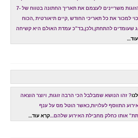
טוב ופנוי" של האולמות המובילים. לכן,המון מן הזוגות משריינים לעצמם את תאריך החתונה בטווח של 7-
י למכור את כל תאריכי החודש ,קיים תיאורטית ,הכוח
וג שעומדים להתחתן,ולכן,בד"כ עמדת האולם היא קשיחה
וד...
נו
? זהו הנושא שמבלבל הכי הרבה זוגות, ויוצר הוצאה
ירוע התווסף לעלויות,כאשר הוטל מס על ענף
ת" אותו כחלק מחבילת האירוע שלהם...
קרא עוד...