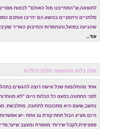
לתוצאה,ש"התחייבנו מול האולם" לכמות מסויימת
סלחניים ורחמניים בנושא.הם יחייבו אותכם כס
שהגיעה בפועל,והנחמדות והחיבוק האדיר שקיבל
עוד...
סלון כלות והגשמת חלום הילדות
אחד מהחלומות שכל אישה רוצה להגשים בתהליך 
לפני החתונה.כמעט כל הכלות היום "לא מוותרות
נחשב,ששם היא מתכוננת לחתונה, מתלבשת, מתאפ
היום מציע הכול תחת קורת גג אחת -יש אפשרות
ספציפית,לקבל שירותי מאפרת ומעצב שיער,פדיקור