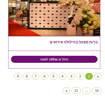
בר/ת מצווה בהילולה אירועים
החל מ-180₪ למנה
9
8
7
6
5
4
3
2
1
21
...
10