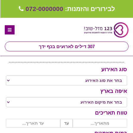
לבירורים והזמנות:
072-0000000
307
דילים לארועים בכף ידך
דף הבית
סוג האירוע
ספקים לחתונה מומלצים
קבלו ייעוץ בחינם
איפה בארץ
טיפים לארגון ותכנון חתונה
קבוצת וואטסאפ-ספקים עונים LIVE
טווח תאריכים
שירות אישי בקליק
עד