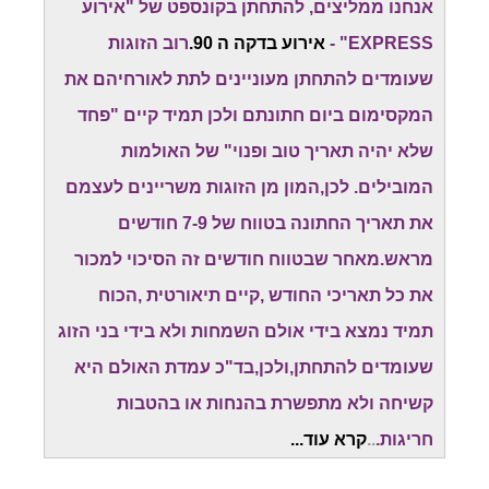
אנחנו ממליצים, להתחתן בקונספט של "אירוע
EXPRESS" -
אירוע בדקה ה 90.
רוב הזוגות
שעומדים להתחתן מעוניינים לתת לאורחיהם את
המקסימום ביום חתונתם ולכן תמיד קיים "פחד
שלא יהיה תאריך טוב ופנוי" של האולמות
המובילים. לכן,המון מן הזוגות משריינים לעצמם
את תאריך החתונה בטווח של 7-9 חודשים
מראש.מאחר שבטווח חודשים זה הסיכוי למכור
את כל תאריכי החודש ,קיים תיאורטית ,הכוח
תמיד נמצא בידי אולם השמחות ולא בידי בני הזוג
שעומדים להתחתן,ולכן,בד"כ עמדת האולם היא
קשיחה ולא מתפשרת בהנחות או בהטבות
חריגות.
..
קרא עוד...