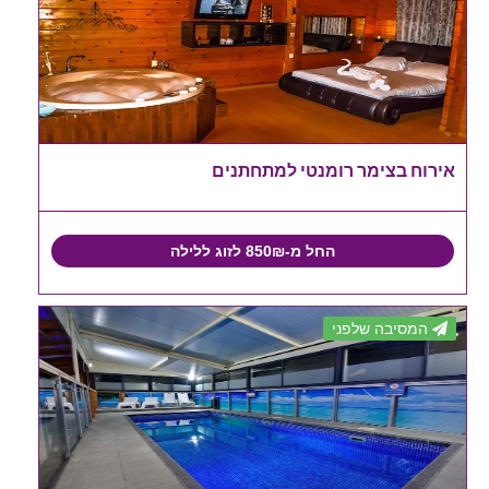
אירוח בצימר רומנטי למתחתנים
החל מ-850₪ לזוג ללילה
המסיבה שלפני