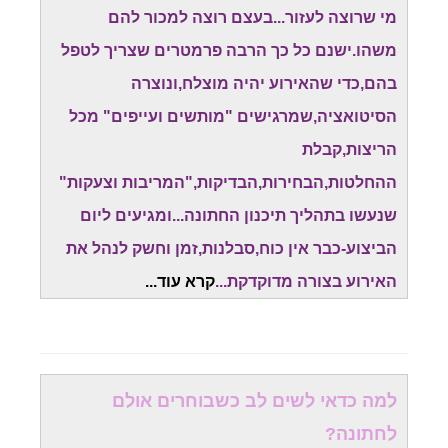
מי שרוצה לעזור...בעצם רוצה למכור להם
משהו.ישנם כל כך הרבה פרמטרים שצריך לטפל
בהם,כדי שהאירוע יהיה מוצלח,ונוצרה
הסיטואציה,שמרגישים "מותשים ועייפים" מכל
הריצות,קבלת
ההחלטות,הבחירות,הבדיקות,"המריבות וצעקות"
שנעשו בתהליך תיכנון החתונה...ומגיעים ליום
הביצוע-כבר אין כוח,סבלנות,זמן וחשק לנהל את
האירוע בצורה מדוקדקת...
קרא עוד.
..
למה כדאי לשים לב כשבוחרים אולם
לחתונה?