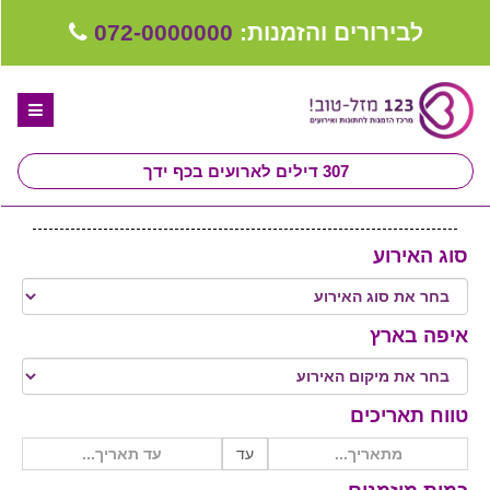
לבירורים והזמנות:
072-0000000
307
דילים לארועים בכף ידך
דף הבית
סוג האירוע
ספקים לחתונה מומלצים
קבלו ייעוץ בחינם
איפה בארץ
טיפים לארגון ותכנון חתונה
קבוצת וואטסאפ-ספקים עונים LIVE
טווח תאריכים
שירות אישי בקליק
עד