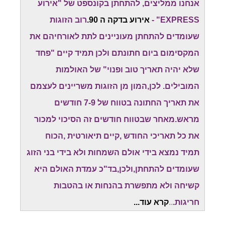
אנחנו ממליצים, להתחתן בקונספט של "אירוע
EXPRESS" -
אירוע בדקה ה 90.
רוב הזוגות
שעומדים להתחתן מעוניינים לתת לאורחיהם את
המקסימום ביום חתונתם ולכן תמיד קיים "פחד
שלא יהיה תאריך טוב ופנוי" של האולמות
המובילים. לכן,המון מן הזוגות משריינים לעצמם
את תאריך החתונה בטווח של 7-9 חודשים
מראש.מאחר שבטווח חודשים זה הסיכוי למכור
את כל תאריכי החודש ,קיים תיאורטית ,הכוח
תמיד נמצא בידי אולם השמחות ולא בידי בני הזוג
שעומדים להתחתן,ולכן,בד"כ עמדת האולם היא
קשיחה ולא מתפשרת בהנחות או בהטבות
חריגות.
..
קרא עוד...