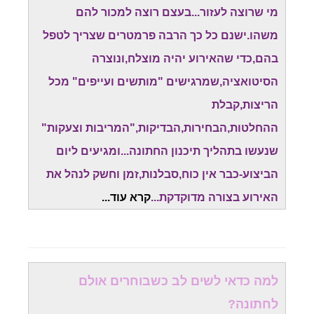
מי שרוצה לעזור...בעצם רוצה למכור להם
משהו.ישנם כל כך הרבה פרמטרים שצריך לטפל
בהם,כדי שהאירוע יהיה מוצלח,ונוצרה
הסיטואציה,שמרגישים "מותשים ועייפים" מכל
הריצות,קבלת
ההחלטות,הבחירות,הבדיקות,"המריבות וצעקות"
שנעשו בתהליך תיכנון החתונה...ומגיעים ליום
הביצוע-כבר אין כוח,סבלנות,זמן וחשק לנהל את
האירוע בצורה מדוקדקת...
קרא עוד.
..
למה כדאי לשים לב כשבוחרים אולם
לחתונה?