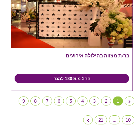
בר/ת מצווה בהילולה אירועים
החל מ-180₪ למנה
9
8
7
6
5
4
3
2
1
21
...
10