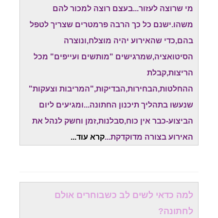
מי שרוצה לעזור...בעצם רוצה למכור להם
משהו.ישנם כל כך הרבה פרמטרים שצריך לטפל
בהם,כדי שהאירוע יהיה מוצלח,ונוצרה
הסיטואציה,שמרגישים "מותשים ועייפים" מכל
הריצות,קבלת
ההחלטות,הבחירות,הבדיקות,"המריבות וצעקות"
שנעשו בתהליך תיכנון החתונה...ומגיעים ליום
הביצוע-כבר אין כוח,סבלנות,זמן וחשק לנהל את
האירוע בצורה מדוקדקת...
קרא עוד.
..
למה כדאי לשים לב כשבוחרים אולם
לחתונה?