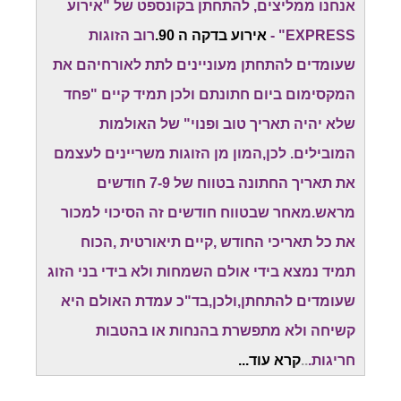
אנחנו ממליצים, להתחתן בקונספט של "אירוע
EXPRESS" -
אירוע בדקה ה 90.
רוב הזוגות
שעומדים להתחתן מעוניינים לתת לאורחיהם את
המקסימום ביום חתונתם ולכן תמיד קיים "פחד
שלא יהיה תאריך טוב ופנוי" של האולמות
המובילים. לכן,המון מן הזוגות משריינים לעצמם
את תאריך החתונה בטווח של 7-9 חודשים
מראש.מאחר שבטווח חודשים זה הסיכוי למכור
את כל תאריכי החודש ,קיים תיאורטית ,הכוח
תמיד נמצא בידי אולם השמחות ולא בידי בני הזוג
שעומדים להתחתן,ולכן,בד"כ עמדת האולם היא
קשיחה ולא מתפשרת בהנחות או בהטבות
חריגות.
..
קרא עוד...