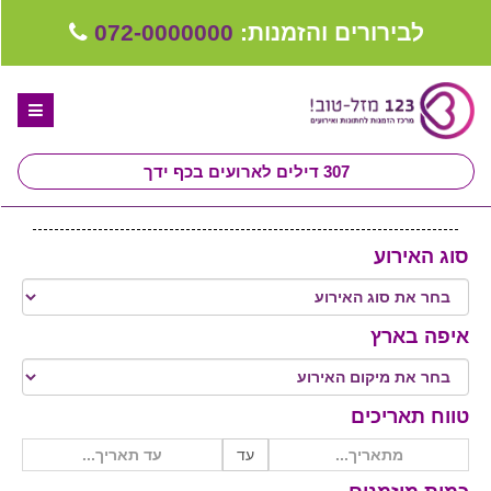
לבירורים והזמנות:
072-0000000
307
דילים לארועים בכף ידך
דף הבית
סוג האירוע
ספקים לחתונה מומלצים
קבלו ייעוץ בחינם
איפה בארץ
טיפים לארגון ותכנון חתונה
קבוצת וואטסאפ-ספקים עונים LIVE
טווח תאריכים
שירות אישי בקליק
עד