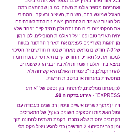
בכל אזור ואזור בארץ ישנם מספר אולמות מובילים
ואחריהם מספר אולמות משנה. כמובן שבהתאם רמת
האוכל שמוגש בהם, השירות, העיצוב ובעיקר - המחיר!
כול הזוגות שעומדים להתחתן מעוניינים לתת לאורחיהם
את המקסימום ביום חתונתם ולכן
תמיד
קיים "פחד שלא
יהיה תאריך טוב ופנוי" על האולמות המובילים. לכן,המון
מן הזוגות משריינים לעצמם את תאריך החתונה בטווח
של 7-9 חודשים מראש.מאחר שבטווח חודשים זה הסיכוי
למכור את כל תאריכי החודש ,קיים תיאורטית ,הכוח תמיד
נמצא בידי אולם השמחות ולא בידי בני הזוג שעומדים
להתחתן,ולכן,בד"כ עמדת האולם היא קשיחה ולא
מתפשרת בהנחות או בהטבות חריגות.
לכן,אנחנו ממליצים, להתחתן בקונספט של "אירוע
EXPRESS" -
אירוע בדקה ה 90
.
זיהוי (מתוך קשרים אישיים וניסיון רב שנים בעבודה עם
ומול האולמות והספקים השונים בענף) של התאריכים
הקרובים יחסית שלא נמכרו והקמת תשתית לחתונה תוך
זמן קצר יחסית(2-4 חודשים) כדי להגיע ניצול מקסימלי