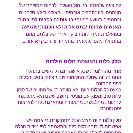
לתוצאה,ש"התחייבנו מול האולם" לכמות מסויימת של
מוזמנים והיו "חסרים אורחים"...האולמות לא סלחניים
ורחמניים בנושא.הם
יחייבו אותכם כספית לפי כמות
האנשים שהתחייבתם אליה ולא הכמות שהגיעה
בפועל
,והנחמדות והחיבוק האדיר שקיבלתם מהם
בהתחלה ,יהפך,למעמד כוחני חד צדדי..
.
קרא עוד...
סלון כלות והגשמת חלום הילדות
אחד מהחלומות שכל אישה רוצה להגשים בתהליך
החתונה, זה שמלת החלומות ויום הפינוק בסלון הכלות
לפני החתונה.
כמעט כל הכלות היום "לא מוותרות" על החוויה של סלון
כלות טוב ומפנק עם מוניטין נחשב,ששם היא מתכוננת
לחתונה, מתלבשת, מתאפרת ומתארגנת כדי להיראות
יפה וזוהרת.
סלון כלות היום מציע הכול תחת קורת גג אחת -יש
אפשרות לשכור שמלת כלה והתאמתה לפי מידות הכלה
ספציפית,לקבל שירותי מאפרת ומעצב שיער,פדיקור