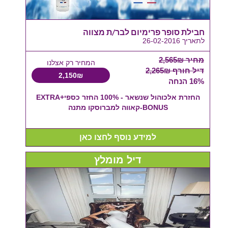
חבילת סופר פרימיום לבר/ת מצווה
לתאריך 26-02-2016
מחיר 2,565₪
המחיר רק אצלנו
דיל חורף 2,265₪
2,150₪
16% הנחה
החזרת אלכוהול שנשאר - 100% החזר כספי+EXTRA
BONUS-קאווה למברוסקו מתנה
למידע נוסף לחצו כאן
דיל מומלץ