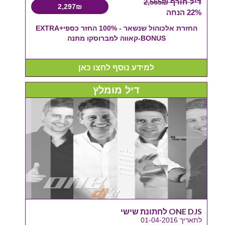
דיל חורף 2,565₪
2,297₪
22% הנחה
החזרת אלכוהול שנשאר - 100% החזר כספי+EXTRA
BONUS-קאווה למברוסקו מתנה
למידע נוסף לחצו כאן
דיל מומלץ
ONE DJS לחתונת שישי
לתאריך 01-04-2016