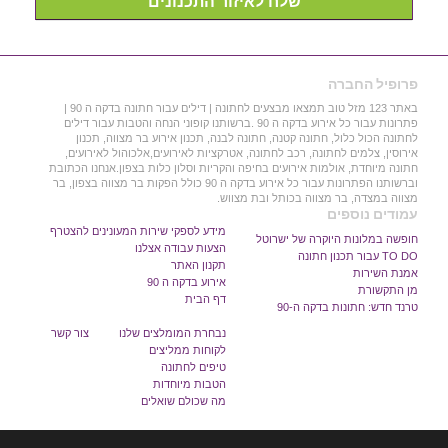
שלח לאיזור התכנונים
פרופיל החברה
באתר 123 מזל טוב תמצאו מבצעים לחתונה | דילים עבור חתונה בדקה ה 90 |
פתרונות עבור כל אירוע בדקה ה 90 .ברשותנו קופוני הנחה והטבות עבור דילים
לחתונה הכול כלול, חתונה קטנה, חתונה לבנה, תכנון אירוע בר מצווה, תכנון
אירוסין, צלמים לחתונה, רכב לחתונה, אטרקציות לאירועים,אלכוהול לאירועים,
חתונה מיוחדת, אולמות אירועים בחיפה והקריות וסלון כלות בצפון.אנחנו הכתובת
וברשותנו הפתרונות עבור כל אירוע בדקה ה 90 כולל הפקות בר מצווה בצפון, בר
מצווה במצדה, בר מצווה בכותל ובת מצווש.
עמודים נוספים
מידע לספקי שירות המעונינים להצטרף
חופשה במלונות היוקרה של ישרוטל
הצעות עבודה אצלנו
TO DO עבור תכנון חתונה
תקנון האתר
אמנת השירות
אירוע בדקה ה 90
מן התקשורת
דף הבית
טרנד חדש: חתונות בדקה ה-90
נבחרת המומלצים שלנו
צור קשר
לקוחות ממליצים
טיפים לחתונה
הטבות מיוחדות
מה שכולם שואלים