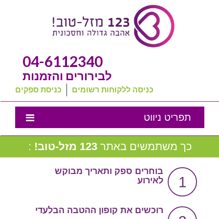
04-6112340
לבירורים והזמנות
כניסה ללקוחות רשומים
כניסת ספקים
תפריט ניווט
אמנת השירות
כך משתמשים באתר
123 מזל-טוב!
:
נבחרת המומלצים שלנו
בוחרים ספק ותאריך מבוקש
1
לאירוע
טיפים לחתונה
מה שכולם שואלים
רוכשים את קופון ההטבה הבלעדי