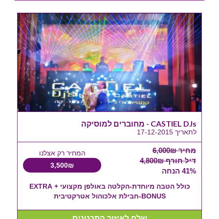
CASTIEL DJs - מחוברים למוסיקה
לתאריך 17-12-2015
מחיר 6,000₪
המחיר רק אצלנו
דיל חורף 4,800₪
שה
3,500₪
41% הנחה
כולל הטבה מיוחדת-הקלטה באולפן מקצועי + EXTRA
BONUS-חבילת אלכוהול אטרקטיבית
שלח לאיזור התכנונים