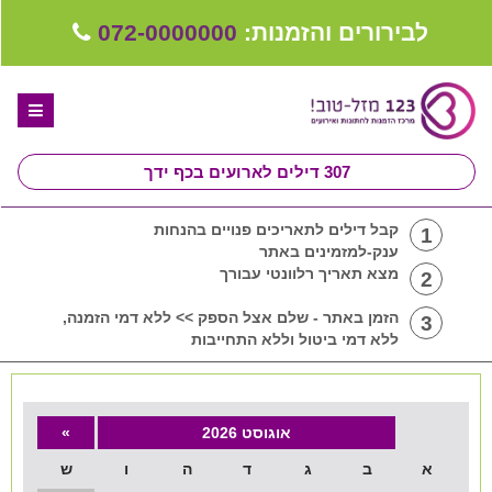
לבירורים והזמנות:
072-0000000
307
דילים לארועים בכף ידך
דף הבית
קבל דילים לתאריכים פנויים בהנחות
1
ענק-למזמינים באתר
ספקים לחתונה מומלצים
מצא תאריך רלוונטי עבורך
2
קבלו ייעוץ בחינם
הזמן באתר - שלם אצל הספק >> ללא דמי הזמנה,
3
ללא דמי ביטול וללא התחייבות
טיפים לארגון ותכנון חתונה
קבוצת וואטסאפ-ספקים עונים LIVE
אוגוסט 2026
»
שירות אישי בקליק
א
ב
ג
ד
ה
ו
ש