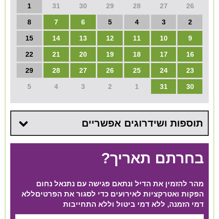
1
31
30
29
28
27
26
8
7
6
5
4
3
2
15
14
13
12
11
10
9
22
21
20
19
18
17
16
29
28
27
26
25
24
23
5
4
3
2
1
31
30
תוספות ושידרוגים אפשריים
בחרתם תאריך?
מהר להזמין את הדיל ונתאם פגישה עם נתנאל נחום
הפקות ואטרקציות לאירועים כדי לסגור את הפרטים​ ללא
דמי הזמנה, ללא דמי ביטול וללא התחייבות