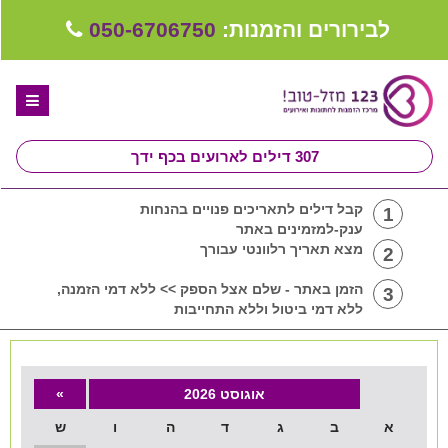
לבירורים והזמנות:
050-6706750
307
דילים לארועים בכף ידך
דף הבית
קבל דילים לתאריכים פנויים בהנחות
1
ענק-למזמינים באתר
ספקים לחתונה מומלצים
מצא תאריך רלוונטי עבורך
2
קבלו ייעוץ בחינם
הזמן באתר - שלם אצל הספק >> ללא דמי הזמנה,
3
ללא דמי ביטול וללא התחייבות
טיפים לארגון ותכנון חתונה
קבוצת וואטסאפ-ספקים עונים LIVE
אוגוסט 2026
»
שירות אישי בקליק
א
ב
ג
ד
ה
ו
ש