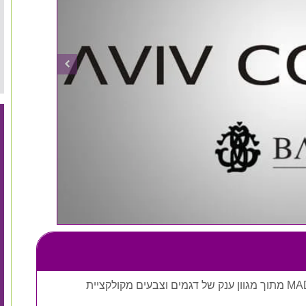
חליפת חתן בר מצווה לבחירה MADE IN ITALY מתוך מגוון ענק של דגמים וצבעים מקולקציית