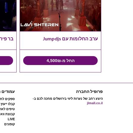
ערב החלומות עם Jumpdjs
בר פיר
החל מ-4,500₪
פרופיל החברה
עמודים נ
היצע רחב של נערות ליווי בירושלים מחכה לכם ב-
ספקים לחת
jlmall.co.il
קבלו ייעוץ
טיפים לארג
קבוצת ווא
LIVE
קופונים