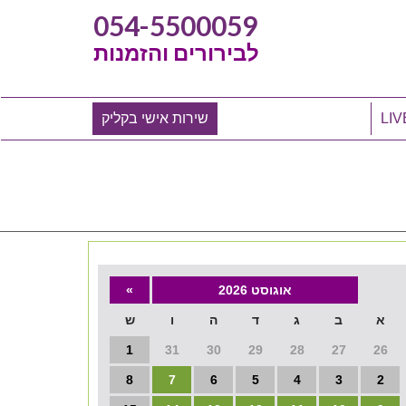
054-5500059
לבירורים והזמנות
שירות אישי בקליק
אוגוסט 2026
»
א
ב
ג
ד
ה
ו
ש
1
31
30
29
28
27
26
8
7
6
5
4
3
2