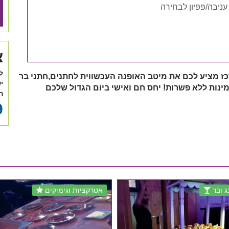
ניבה/פפיון לבחירה
צ
ל
כז מציע לכם את מיטב האופנה העכשווית לחתנים,חתני בר
י
מינות ללא פשרות! יחס חם ואישי ביום הגדול שלכם
ה
9
ג ובר
אטרקציות וגימיקים