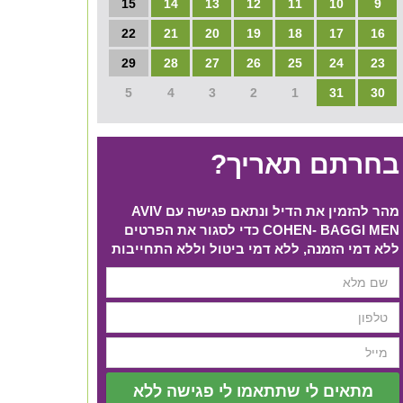
15
14
13
12
11
10
9
22
21
20
19
18
17
16
29
28
27
26
25
24
23
5
4
3
2
1
31
30
בחרתם תאריך?
מהר להזמין את הדיל ונתאם פגישה עם AVIV
COHEN- BAGGI MEN כדי לסגור את הפרטים​
ללא דמי הזמנה, ללא דמי ביטול וללא התחייבות
מתאים לי שתתאמו לי פגישה ללא