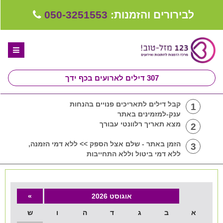
לבירורים והזמנות:
050-3251553
307
דילים לארועים בכף ידך
דף הבית
קבל דילים לתאריכים פנויים בהנחות
1
ענק-למזמינים באתר
ספקים לחתונה מומלצים
מצא תאריך רלוונטי עבורך
2
קבלו ייעוץ בחינם
הזמן באתר - שלם אצל הספק >> ללא דמי הזמנה,
3
ללא דמי ביטול וללא התחייבות
טיפים לארגון ותכנון חתונה
קבוצת וואטסאפ-ספקים עונים LIVE
אוגוסט 2026
»
שירות אישי בקליק
א
ב
ג
ד
ה
ו
ש