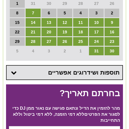
1
31
30
29
28
27
26
8
7
6
5
4
3
2
15
14
13
12
11
10
9
22
21
20
19
18
17
16
29
28
27
26
25
24
23
5
4
3
2
1
31
30
תוספות ושידרוגים אפשריים
בחרתם תאריך?
מהר להזמין את הדיל ונתאם פגישה עם נאור ממן DJ כדי
לסגור את הפרטים​ ללא דמי הזמנה, ללא דמי ביטול וללא
התחייבות