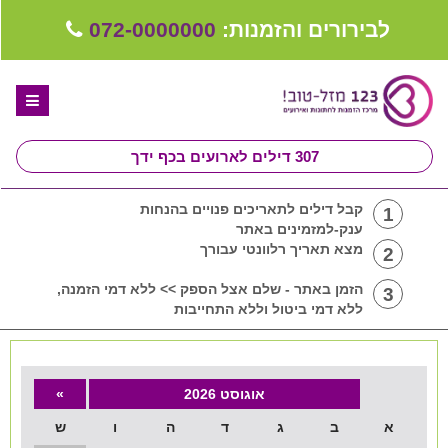
לבירורים והזמנות:
072-0000000
307
דילים לארועים בכף ידך
דף הבית
קבל דילים לתאריכים פנויים בהנחות
1
ענק-למזמינים באתר
ספקים לחתונה מומלצים
מצא תאריך רלוונטי עבורך
2
קבלו ייעוץ בחינם
הזמן באתר - שלם אצל הספק >> ללא דמי הזמנה,
3
ללא דמי ביטול וללא התחייבות
טיפים לארגון ותכנון חתונה
קבוצת וואטסאפ-ספקים עונים LIVE
אוגוסט 2026
»
שירות אישי בקליק
א
ב
ג
ד
ה
ו
ש