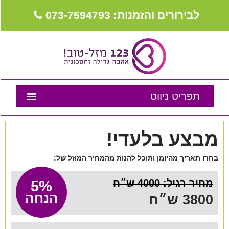
לבירורים והזמנות: 073-7594793
תפריט ניווט
דף הבית
מבצע בלעדי!
נבחרת המומלצים
בחרו תאריך מהיומן ותוכל להנות מהמחיר המוזל של:
טיפים לארגון חתונה ואירועים
מחיר רגיל: 4000 ש״ח
5%
מה שכולם שואלים
הנחה
3800 ש״ח
צור קשר
מועדון לקוחות