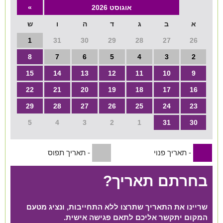
אוגוסט 2026
»
שירות אישי בקליק
א
ב
ג
ד
ה
ו
ש
1
31
30
29
28
27
26
8
7
6
5
4
3
2
15
14
13
12
11
10
9
22
21
20
19
18
17
16
29
28
27
26
25
24
23
5
4
3
2
1
31
30
- תאריך פנוי
- תאריך תפוס
1
1
בחרתם תאריך?
שריינו את התאריך שתרצו ללא התחייבות, ונציג מטעם
המקום יתקשר אליכם לתאם פגישה אישית.