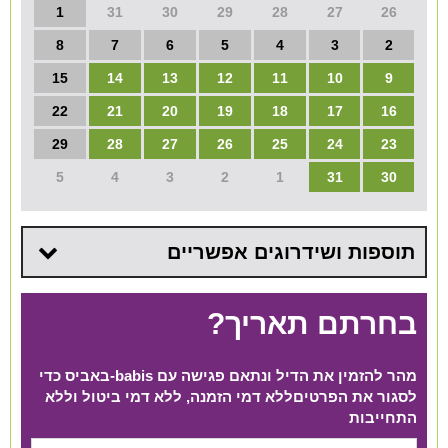
1
31
30
29
28
27
26
8
7
6
5
4
3
2
15
14
13
12
11
10
9
22
21
20
19
18
17
16
29
28
27
26
25
24
23
5
4
3
2
1
31
30
תוספות ושידרוגים אפשריים
בחרתם תאריך?
מהר להזמין את הדיל ונתאם פגישה עם babis-באביס כדי
לסגור את הפרטים​ ללא דמי הזמנה, ללא דמי ביטול וללא
התחייבות