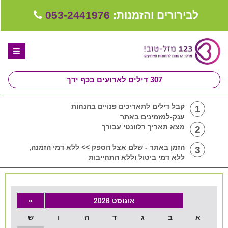
לבירורים והזמנות:
053-2441976
307
דילים לארועים בכף ידך
דף הבית
קבל דילים לתאריכים פנויים בהנחות
1
ענק-למזמינים באתר
ספקים לחתונה מומלצים
מצא תאריך רלוונטי עבורך
2
קבלו ייעוץ בחינם
הזמן באתר - שלם אצל הספק >> ללא דמי הזמנה,
3
ללא דמי ביטול וללא התחייבות
טיפים לארגון ותכנון חתונה
קבוצת וואטסאפ-ספקים עונים LIVE
אוגוסט 2026
»
שירות אישי בקליק
א
ב
ג
ד
ה
ו
ש