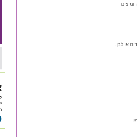
 ומיצים
ום או לבן.
צ
ל
י
ה
0
ון