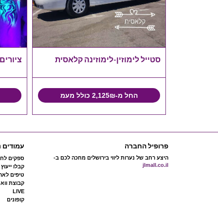
ווה
סטייל לימוזין-לימוזינה קלאסית
ציורים
החל מ-2,125₪ כולל מעמ
פרופיל החברה
עמודים נ
היצע רחב של נערות ליווי בירושלים מחכה לכם ב-
ספקים לחת
jlmall.co.il
קבלו ייעוץ
טיפים לארג
קבוצת ווא
LIVE
קופונים