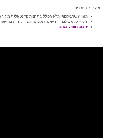
מה כולל התפריט:
מזנון עשיר,מלכותי מלא הכולל 5 תחנות פרונטאליות מול האורחים
8 סוגי סלטים לבחירה +מנה ראשונה ומנה עיקרית בהגשה לשולחנות
עיצוב חופה- מתנה