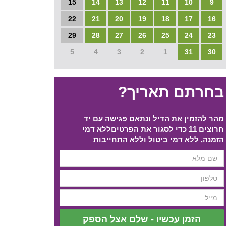
15
14
13
12
11
10
9
22
21
20
19
18
17
16
29
28
27
26
25
24
23
5
4
3
2
1
31
30
בחרתם תאריך?
מהר להזמין את הדיל ונתאם פגישה עם יד
חרוצים 11 כדי לסגור את הפרטים​ ללא דמי
הזמנה, ללא דמי ביטול וללא התחייבות
הזמן עכשיו - שלם אצל הספק