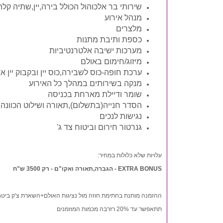
שירותי בר אלכוהול הכולל בירה,יין,שתיה קלה
מנהל אירוע
מלצרים
כספת ותיבת מתנות
מערכות ישיבה אלטרנטיביות
מיזוג/חימום באולם
ערכת חופה-כוס לשבירה,כוס יין ובקבוק יין אד
מנקה בשירותים במהלך כל האירוע
שומר ודיילת מארחת בכניסה
הסדר חנייה(בתשלום),תאורה ושילוט הכוונה
נגישות לנכים
גנרטור חירום וביטוח צד ג'
עלויות שלא כלולות במחיר:
EXTRA BONUS - הגברה,תאורה ואקו"ם - רק 3500 ש"ח
ההזמנה מותנת בחתימת חוזה מול נציגות האולם+השארת צ'ק ביטח
תתאפשר עד 20% רזרבה מכמות המוזמנים