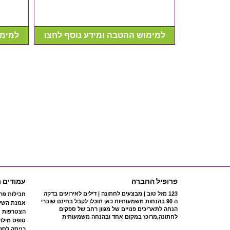
למימוש ההטבה ומידע נוסף לחצו
למימו
ר רק אצלנו
10,000
Pr
נוסף לחצו
פרופיל החברה
עמודים נ
123 מזל טוב | מבצעים לחתונה | דילים לאירועים בדקה
חבילות פר
ה 90 בהנחות משמעותיות כאן תוכלו לקבל בחינם שוברי
אמנת השיר
הנחה לתאריכים פנויים של מגוון רחב של ספקים
הצטרפות א
לחתונה,מרוכז במקום אחד ובהנחה משמעותית
טופס מילוי
כניסה לספ