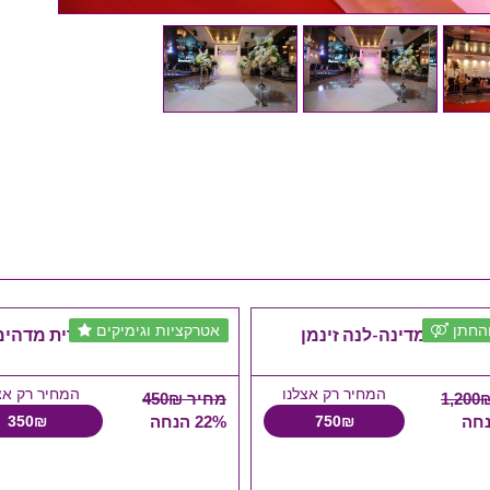
החתן
אטרקציות וגימיקים
 של המדינה-לנה זינמן
אבנר אזולאי-דיל לברית מדהי
המחיר רק אצלנו
המחיר רק אצ
מחיר 450₪
750₪
22% הנחה
350₪