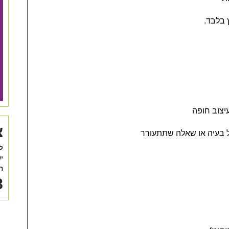
 בלבד.
צ
כל בעיה או שאלה שתתעורר
ל
י
ה
8