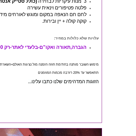
3 מנות עיקריות לבחירה
(כולל סטייק אנטר
פלטה פטיפורים וינאית עשירה
לחם חם הנאפה במקום ומוגש לאורחים מיד 
קוקה קולה + יין ובירות.
עלויות שלא כלולות במחיר:
הגברה,תאורה ואקו"ם-בלעדי לאתר-רק 1500 ש"ח במקום
מימוש השובר מותנה בחתימת חוזה הזמנה מול נציגות האולם+השארת צ
תתאפשר עד 20% רזרבה מכמות המוזמנים
הזוגות המדהימים שלנו כתבו עלינו...