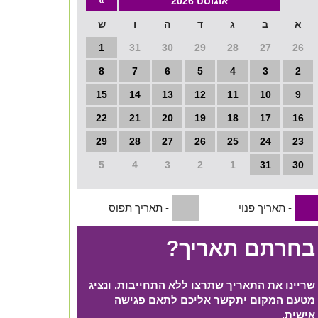
אוגוסט 2026
»
א
ב
ג
ד
ה
ו
ש
1
31
30
29
28
27
26
8
7
6
5
4
3
2
15
14
13
12
11
10
9
22
21
20
19
18
17
16
29
28
27
26
25
24
23
5
4
3
2
1
31
30
- תאריך פנוי
- תאריך תפוס
1
1
בחרתם תאריך?
שריינו את התאריך שתרצו ללא התחייבות, ונציג
מטעם המקום יתקשר אליכם לתאם פגישה
אישית.