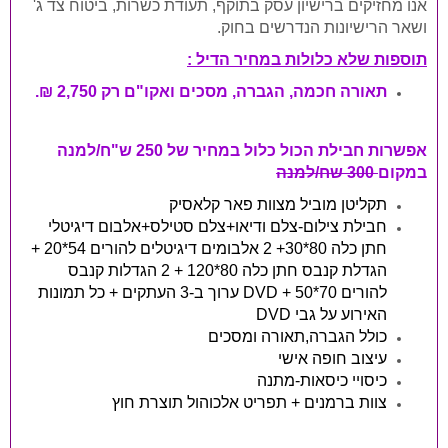
אנו מחזיקים ברישיון עסק בתוקף, תעודת כשרות, ביטוח צד ג'
ושאר הרישיונות הנדרשים בחוק.
תוספות שלא כלולות במחיר הדיל :
תאורה חכמה, הגברה, מסכים ואקו"ם רק 2,750 ₪.
אפשרות חבילת הכול כלול במחיר של 250 ש"ח/למנה
במקום
300 שח/למנה
תקליטן מוביל מצוות פאר קלאסיק
חבילת צילום-צלם ודיאו+צלם סטילס+אלבום דיגיטלי
חתן כלה 80*30+ 2 אלבומים דיגיטלים להורים 54*20 +
הגדלת קנבס חתן כלה 80*120 + 2 הגדלות קנבס
להורים 70*50 + DVD ערוך ב-3 העתקים + כל תמונות
האירוע על גבי DVD
כולל הגברה,תאורה ומסכים
עיצוב חופה אישי
כיסויי כיסאות-מתנה
צוות ברמנים + תפריט אלכוהול תוצרת חוץ