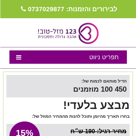
לבירורים והזמנות: 0737029877
תפריט ניווט
דף הבית
הדיל מותאם לכמות של:
נבחרת המומלצים
450 100 מוזמנים
טיפים לאירוע
מבצע בלעדי!
מה שכולם שואלים
בחרו תאריך מהיומן ותוכל להנות מהמחיר המוזל של:
צור קשר
מחיר רגיל: 190 ש״ח
15%
מועדון לקוחות