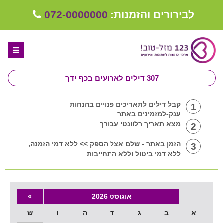
לבירורים והזמנות:
072-0000000
307
דילים לארועים בכף ידך
דף הבית
קבל דילים לתאריכים פנויים בהנחות
1
ענק-למזמינים באתר
ספקים לחתונה מומלצים
מצא תאריך רלוונטי עבורך
2
קבלו ייעוץ בחינם
הזמן באתר - שלם אצל הספק >> ללא דמי הזמנה,
3
ללא דמי ביטול וללא התחייבות
טיפים לארגון ותכנון חתונה
קבוצת וואטסאפ-ספקים עונים LIVE
אוגוסט 2026
»
יד 2 - רוצה למכור
א
ב
שירות אישי בקליק
ג
ד
ה
ו
ש