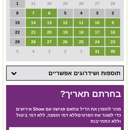
1
31
30
29
28
27
26
8
7
6
5
4
3
2
15
14
13
12
11
10
9
22
21
20
19
18
17
16
29
28
27
26
25
24
23
5
4
3
2
1
31
30
תוספות ושידרוגים אפשריים
בחרתם תאריך?
מהר להזמין את הדיל ונתאם פגישה עם Show אירועים
כדי לסגור את הפרטים​ ללא דמי הזמנה, ללא דמי ביטול
וללא התחייבות