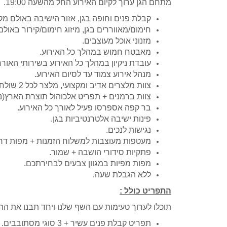
מתחם הגן ערוך לקיום האירוע החל מהשעה 19:00.
קבלת פנים וחופה בגן, אזור הישיבה באולם מק
חימום
/
מאווררים בגן, מיזוג חימום
/
קירור באולם
מזנוני אוכל מעוצבים.
מאבטח חמוש במהלך כל האירוע.
עובדת ניקיון במהלך כל האירוע בשירותי האורח
מנהל אירוע צמוד עד לסיום האירוע.
צוות מלצרים אדיב ומקצועי, מלצר לכל 2 שולחנות.
צוות ברמנים + תפריט אלכוהול תוצרת הארץ(נ
בר קפה אספרסו פעיל לאורך כל האירוע.
פינות ישיבה אלטרנטיביות בגן.
נגישות לנכים.
מעטפות מעוצבות למשלוח הזמנות + מפות דר
פתקיות סידורי הושבה + שמור.
מפות מפיות במגוון צבעים לבחירתכם.
ללא הגבלת שעה.
התפריט כולל :
תוכלו לערוך טעימות עם השף שלנו ויחד תבנו את ה
תפריט קבלת פנים עשיר + 3 סוגי מסתובבים.