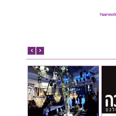
י להתרשם?