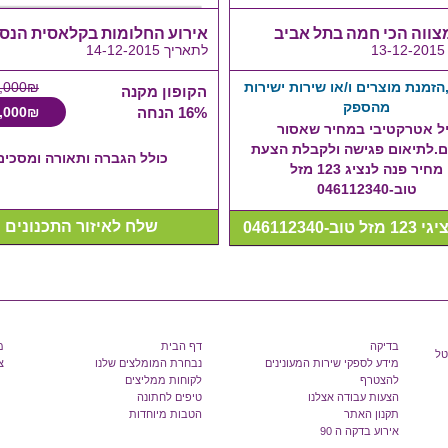
צווה הכי חמה בתל אביב
אירוע החלומות בקלאסית הנס
1
לתאריך 14-12-2015
זמנת מוצרים ו/או שירות ישירות
,000₪
הקופון מקנה
מהספק
16% הנחה
,000₪
ל אטרקטיבי במחיר שאסור
.לתיאום פגישה ולקבלת הצעת
כולל הגברה ותאורה ומסכים
מחיר פנה לנציג 123 מזל
טוב-046112340
שלח לאיזור התכנונים
טוב-046112340
בדיקה
דף הבית
מ
טל
מידע לספקי שירות המעונינים
נבחרת המומלצים שלנו
צ
להצטרף
לקוחות ממליצים
הצעות עבודה אצלנו
טיפים לחתונה
תקנון האתר
הטבות מיוחדות
אירוע בדקה ה 90