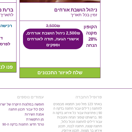
הנסיכה
ניהול הושבת אורחים
בר/ת מ
זמין בכל תאריך
לתאריך 3-12-2015
200₪
3,500₪
רכישה,ה
הקופון
מקנה
 למנה
2,500₪ ניהול הושבת אורחים,
די
28%
אישורי הגעה, תודה לאורחים
ת-20% הנחה בהגברה
לפרסם
וספקים
הנחה
ונים
פנו לנציגי 123 מזל 
שלח לאיזור התכנונים
פרופיל החברה
עמודים נוספים
באתר 123 מזל טוב תמצאו מבצעים
חופשה במלונות היוקרה של ישרו
לחתונה | דילים עבור חתונה בדקה ה
TO DO עבור תכנון חתונה
90 | פתרונות עבור כל אירוע בדקה ה
אמנת השירות
90 .ברשותנו קופוני הנחה והטבות
מן התקשורת
עבור דילים לחתונה הכול כלול,
טרנד חדש: חתונות בדקה ה-90
חתונה קטנה, חתונה לבנה, תכנון
אירוע בר מצווה, תכנון אירוסין,