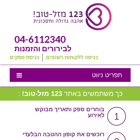
04-6112340
לבירורים והזמנות
כניסה ללקוחות רשומים
כניסת ספקים
תפריט ניווט
אמנת השירות
כך משתמשים באתר
123 מזל-טוב!
:
נבחרת המומלצים שלנו
בוחרים ספק ותאריך מבוקש
1
לאירוע
טיפים לחתונה
מה שכולם שואלים
רוכשים את קופון ההטבה הבלעדי