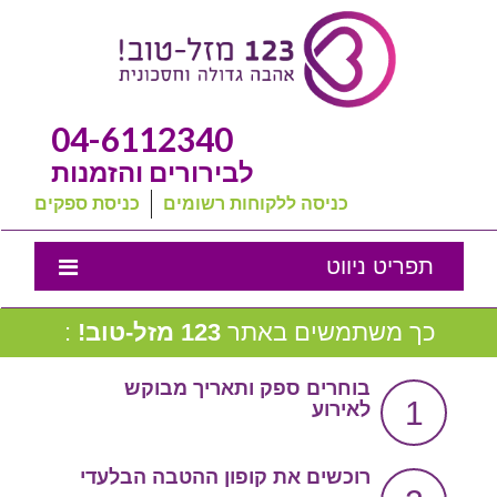
04-6112340
לבירורים והזמנות
כניסה ללקוחות רשומים
כניסת ספקים
תפריט ניווט
אמנת השירות
כך משתמשים באתר
123 מזל-טוב!
:
נבחרת המומלצים שלנו
בוחרים ספק ותאריך מבוקש
1
לאירוע
טיפים לחתונה
מה שכולם שואלים
רוכשים את קופון ההטבה הבלעדי