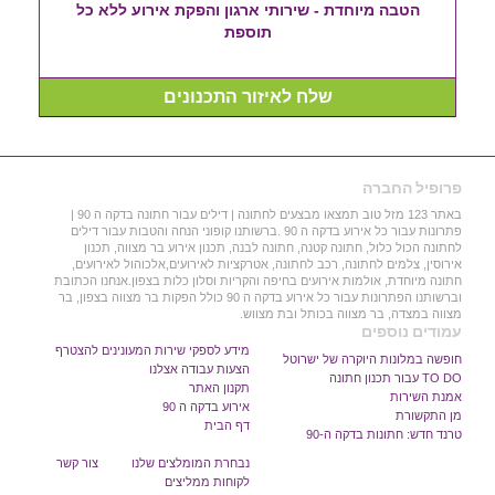
הטבה מיוחדת - שירותי ארגון והפקת אירוע ללא כל
תוספת
שלח לאיזור התכנונים
פרופיל החברה
באתר 123 מזל טוב תמצאו מבצעים לחתונה | דילים עבור חתונה בדקה ה 90 |
פתרונות עבור כל אירוע בדקה ה 90 .ברשותנו קופוני הנחה והטבות עבור דילים
לחתונה הכול כלול, חתונה קטנה, חתונה לבנה, תכנון אירוע בר מצווה, תכנון
אירוסין, צלמים לחתונה, רכב לחתונה, אטרקציות לאירועים,אלכוהול לאירועים,
חתונה מיוחדת, אולמות אירועים בחיפה והקריות וסלון כלות בצפון.אנחנו הכתובת
וברשותנו הפתרונות עבור כל אירוע בדקה ה 90 כולל הפקות בר מצווה בצפון, בר
מצווה במצדה, בר מצווה בכותל ובת מצווש.
עמודים נוספים
מידע לספקי שירות המעונינים להצטרף
חופשה במלונות היוקרה של ישרוטל
הצעות עבודה אצלנו
TO DO עבור תכנון חתונה
תקנון האתר
אמנת השירות
אירוע בדקה ה 90
מן התקשורת
דף הבית
טרנד חדש: חתונות בדקה ה-90
נבחרת המומלצים שלנו
צור קשר
לקוחות ממליצים