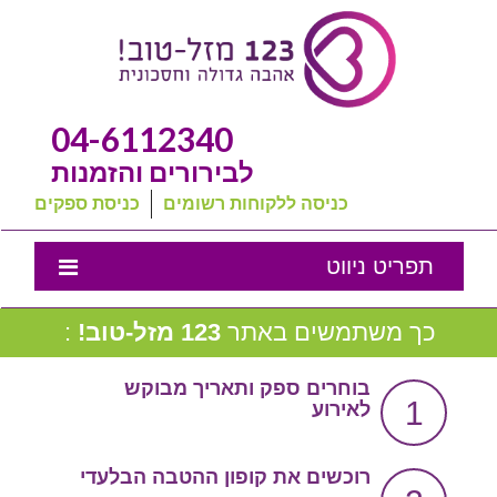
04-6112340
לבירורים והזמנות
כניסה ללקוחות רשומים
כניסת ספקים
תפריט ניווט
אמנת השירות
כך משתמשים באתר
123 מזל-טוב!
:
נבחרת המומלצים שלנו
בוחרים ספק ותאריך מבוקש
1
לאירוע
טיפים לחתונה
מה שכולם שואלים
רוכשים את קופון ההטבה הבלעדי