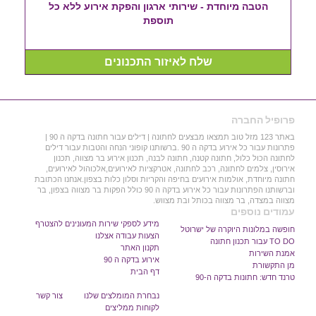
הטבה מיוחדת - שירותי ארגון והפקת אירוע ללא כל
תוספת
שלח לאיזור התכנונים
פרופיל החברה
באתר 123 מזל טוב תמצאו מבצעים לחתונה | דילים עבור חתונה בדקה ה 90 |
פתרונות עבור כל אירוע בדקה ה 90 .ברשותנו קופוני הנחה והטבות עבור דילים
לחתונה הכול כלול, חתונה קטנה, חתונה לבנה, תכנון אירוע בר מצווה, תכנון
אירוסין, צלמים לחתונה, רכב לחתונה, אטרקציות לאירועים,אלכוהול לאירועים,
חתונה מיוחדת, אולמות אירועים בחיפה והקריות וסלון כלות בצפון.אנחנו הכתובת
וברשותנו הפתרונות עבור כל אירוע בדקה ה 90 כולל הפקות בר מצווה בצפון, בר
מצווה במצדה, בר מצווה בכותל ובת מצווש.
עמודים נוספים
מידע לספקי שירות המעונינים להצטרף
חופשה במלונות היוקרה של ישרוטל
הצעות עבודה אצלנו
TO DO עבור תכנון חתונה
תקנון האתר
אמנת השירות
אירוע בדקה ה 90
מן התקשורת
דף הבית
טרנד חדש: חתונות בדקה ה-90
נבחרת המומלצים שלנו
צור קשר
לקוחות ממליצים