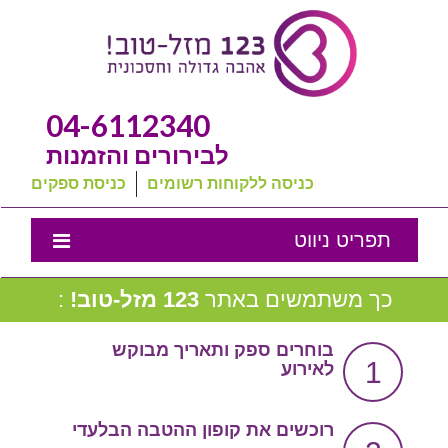
04-6112340
לבירורים והזמנות
כניסה ללקוחות רשומים
כניסת ספקים
תפריט ניווט
אמנת השירות
כך משתמשים באתר
123 מזל-טוב!
:
נבחרת המומלצים שלנו
בוחרים ספק ותאריך מבוקש
1
לאירוע
טיפים לחתונה
מה שכולם שואלים
רוכשים את קופון ההטבה הבלעדי