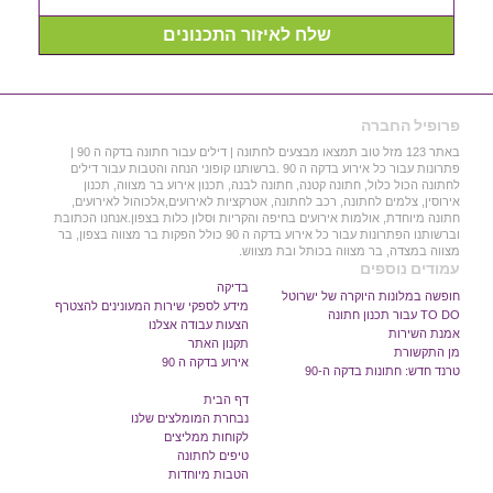
שלח לאיזור התכנונים
פרופיל החברה
באתר 123 מזל טוב תמצאו מבצעים לחתונה | דילים עבור חתונה בדקה ה 90 |
פתרונות עבור כל אירוע בדקה ה 90 .ברשותנו קופוני הנחה והטבות עבור דילים
לחתונה הכול כלול, חתונה קטנה, חתונה לבנה, תכנון אירוע בר מצווה, תכנון
אירוסין, צלמים לחתונה, רכב לחתונה, אטרקציות לאירועים,אלכוהול לאירועים,
חתונה מיוחדת, אולמות אירועים בחיפה והקריות וסלון כלות בצפון.אנחנו הכתובת
וברשותנו הפתרונות עבור כל אירוע בדקה ה 90 כולל הפקות בר מצווה בצפון, בר
מצווה במצדה, בר מצווה בכותל ובת מצווש.
עמודים נוספים
בדיקה
חופשה במלונות היוקרה של ישרוטל
מידע לספקי שירות המעונינים להצטרף
TO DO עבור תכנון חתונה
הצעות עבודה אצלנו
אמנת השירות
תקנון האתר
מן התקשורת
אירוע בדקה ה 90
טרנד חדש: חתונות בדקה ה-90
דף הבית
נבחרת המומלצים שלנו
לקוחות ממליצים
טיפים לחתונה
הטבות מיוחדות