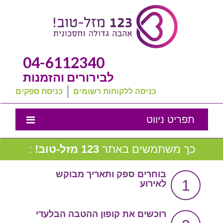
04-6112340
לבירורים והזמנות
כניסה ללקוחות רשומים
כניסת ספקים
תפריט ניווט
אמנת השירות
כך משתמשים באתר
123 מזל-טוב!
:
נבחרת המומלצים שלנו
בוחרים ספק ותאריך מבוקש
1
לאירוע
טיפים לחתונה
מה שכולם שואלים
רוכשים את קופון ההטבה הבלעדי