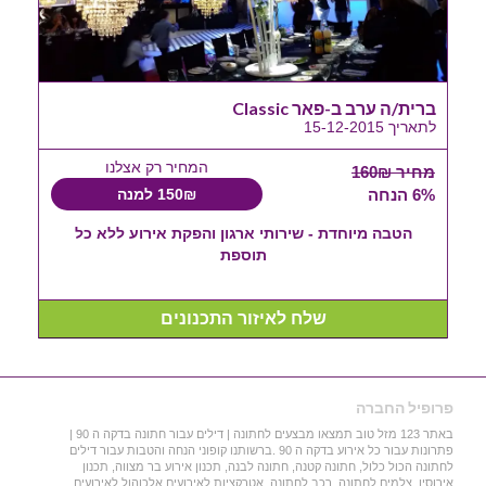
ברית/ה ערב ב-פאר Classic
לתאריך 15-12-2015
המחיר רק אצלנו
מחיר 160₪
6% הנחה
150₪ למנה
הטבה מיוחדת - שירותי ארגון והפקת אירוע ללא כל
תוספת
שלח לאיזור התכנונים
פרופיל החברה
באתר 123 מזל טוב תמצאו מבצעים לחתונה | דילים עבור חתונה בדקה ה 90 |
פתרונות עבור כל אירוע בדקה ה 90 .ברשותנו קופוני הנחה והטבות עבור דילים
לחתונה הכול כלול, חתונה קטנה, חתונה לבנה, תכנון אירוע בר מצווה, תכנון
אירוסין, צלמים לחתונה, רכב לחתונה, אטרקציות לאירועים,אלכוהול לאירועים,