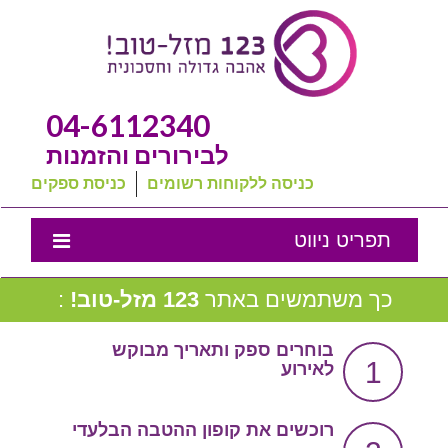
04-6112340
לבירורים והזמנות
כניסה ללקוחות רשומים
כניסת ספקים
תפריט ניווט
אמנת השירות
כך משתמשים באתר
123 מזל-טוב!
:
נבחרת המומלצים שלנו
בוחרים ספק ותאריך מבוקש
1
לאירוע
טיפים לחתונה
מה שכולם שואלים
רוכשים את קופון ההטבה הבלעדי