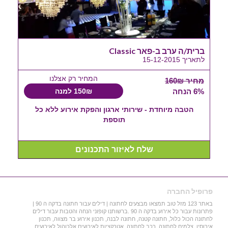
ברית/ה ערב ב-פאר Classic
לתאריך 15-12-2015
המחיר רק אצלנו
מחיר 160₪
6% הנחה
150₪ למנה
הטבה מיוחדת - שירותי ארגון והפקת אירוע ללא כל
תוספת
שלח לאיזור התכנונים
פרופיל החברה
באתר 123 מזל טוב תמצאו מבצעים לחתונה | דילים עבור חתונה בדקה ה 90 |
פתרונות עבור כל אירוע בדקה ה 90 .ברשותנו קופוני הנחה והטבות עבור דילים
לחתונה הכול כלול, חתונה קטנה, חתונה לבנה, תכנון אירוע בר מצווה, תכנון
אירוסין, צלמים לחתונה, רכב לחתונה, אטרקציות לאירועים,אלכוהול לאירועים,