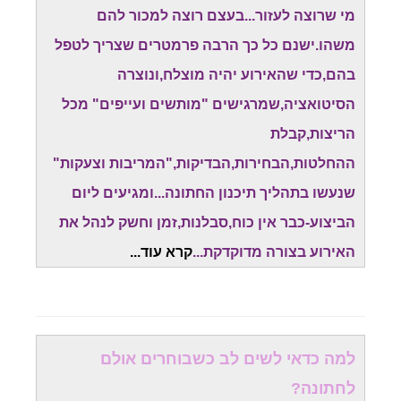
מי שרוצה לעזור...בעצם רוצה למכור להם
משהו.ישנם כל כך הרבה פרמטרים שצריך לטפל
בהם,כדי שהאירוע יהיה מוצלח,ונוצרה
הסיטואציה,שמרגישים "מותשים ועייפים" מכל
הריצות,קבלת
ההחלטות,הבחירות,הבדיקות,"המריבות וצעקות"
שנעשו בתהליך תיכנון החתונה...ומגיעים ליום
הביצוע-כבר אין כוח,סבלנות,זמן וחשק לנהל את
האירוע בצורה מדוקדקת...
קרא עוד.
..
למה כדאי לשים לב כשבוחרים אולם
לחתונה?