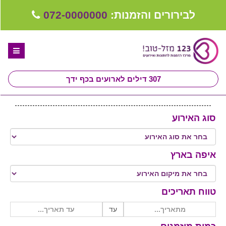
לבירורים והזמנות:
072-0000000
307
דילים לארועים בכף ידך
דף הבית
סוג האירוע
ספקים לחתונה מומלצים
קבלו ייעוץ בחינם
איפה בארץ
טיפים לארגון ותכנון חתונה
קבוצת וואטסאפ-ספקים עונים LIVE
טווח תאריכים
שירות אישי בקליק
עד