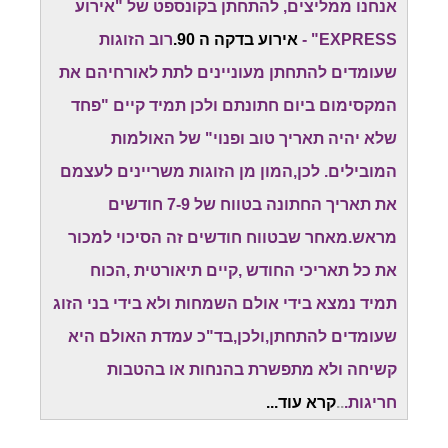
אנחנו ממליצים, להתחתן בקונספט של "אירוע
EXPRESS" -
אירוע בדקה ה 90.
רוב הזוגות
שעומדים להתחתן מעוניינים לתת לאורחיהם את
המקסימום ביום חתונתם ולכן תמיד קיים "פחד
שלא יהיה תאריך טוב ופנוי" של האולמות
המובילים. לכן,המון מן הזוגות משריינים לעצמם
את תאריך החתונה בטווח של 7-9 חודשים
מראש.מאחר שבטווח חודשים זה הסיכוי למכור
את כל תאריכי החודש ,קיים תיאורטית ,הכוח
תמיד נמצא בידי אולם השמחות ולא בידי בני הזוג
שעומדים להתחתן,ולכן,בד"כ עמדת האולם היא
קשיחה ולא מתפשרת בהנחות או בהטבות
חריגות.
..
קרא עוד...