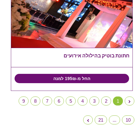
חתונת בוטיק בהילולה אירועים
החל מ-195₪ למנה
9
8
7
6
5
4
3
2
1
21
...
10