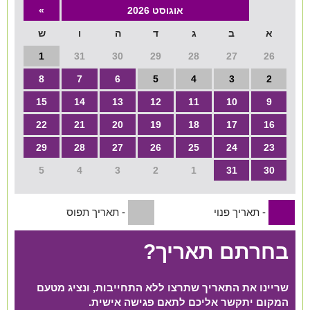
אוגוסט 2026
»
שירות אישי בקליק
א
ב
ג
ד
ה
ו
ש
1
31
30
29
28
27
26
8
7
6
5
4
3
2
15
14
13
12
11
10
9
22
21
20
19
18
17
16
29
28
27
26
25
24
23
5
4
3
2
1
31
30
- תאריך פנוי
- תאריך תפוס
1
1
בחרתם תאריך?
שריינו את התאריך שתרצו ללא התחייבות, ונציג מטעם
המקום יתקשר אליכם לתאם פגישה אישית.