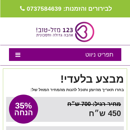
לבירורים והזמנות: 0737584639
תפריט ניווט
דף הבית
מבצע בלעדי!
נבחרת המומלצים
בחרו תאריך מהיומן ותוכל להנות מהמחיר המוזל של:
טיפים לאירוע
מחיר רגיל: 700 ש״ח
35%
מה שכולם שואלים
הנחה
450 ש״ח
צור קשר
מועדון לקוחות