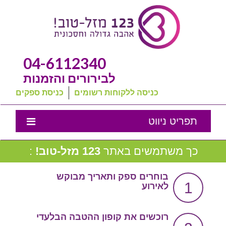
04-6112340
לבירורים והזמנות
כניסה ללקוחות רשומים
כניסת ספקים
תפריט ניווט
אמנת השירות
כך משתמשים באתר
123 מזל-טוב!
:
נבחרת המומלצים שלנו
בוחרים ספק ותאריך מבוקש
1
לאירוע
טיפים לחתונה
מה שכולם שואלים
רוכשים את קופון ההטבה הבלעדי