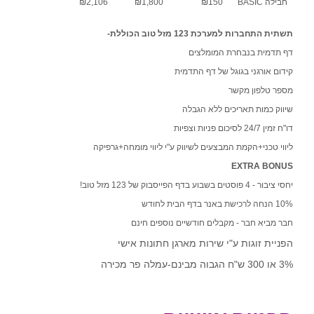
חבילה BASIC
₪150
₪1,800
₪2,106
שירות אישי בקליק
תשתית התחברות למערכת 123 מזל טוב הכוללת-
דף תדמית בנבחרת המומלצים
קידום אורגני בגוגל של דף התדמית
מספר טלפון מקשר
שיווק כמות תאריכים ללא הגבלה
דו"ח זמין 24/7 לסיכום פניות וצפיות
ליווי טכני+הקמת המבצעים לשיווק ע"י ליווי מומחה+גרפיקה
EXTRA BONUS
יחסי ציבור - 4 פוסטים בשבוע בדף הפייסבוק של 123 מזל טוב!
10% הנחה לרכישת באנר בדף הבית לחודש
חבר מביא חבר - מקבלים חודשיים נוספים חינם
הפניית זוגות ע"י שירות מארגן חתונות אישי
3% או 300 ש"ח הגבוה מבינם-עמלה פר מכירה