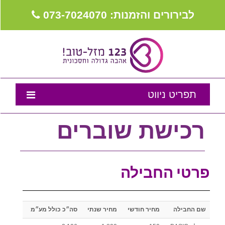
לבירורים והזמנות: 073-7024070
תפריט ניווט
דף הבית
רכישת שוברים
נבחרת המומלצים
טיפים לאירוע
פרטי החבילה
מה שכולם שואלים
צור קשר
שם החבילה
מחיר חודשי
מחיר שנתי
סה״כ כולל מע״מ
מועדון לקוחות