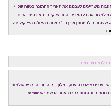
טוב ופנוי" של האולמות המובילים. לכן,המון מן הזוגות משריינים לעצמם את תאריך החתונה בטווח של 7-
י למכור את כל תאריכי החודש ,קיים תיאורטית ,הכוח
וג שעומדים להתחתן,ולכן,בד"כ עמדת האולם היא קשיחה
וד...
ם בלתי נשכחים
אירוע פרטי או כנס עסקי,
מלון רמדה חדרה
מציע אולמות
מעוצבים, שירות מקצועי ונוף מרהיב לים. לפרטים נוספים והזמנות בקרו באתר הרשמי: ramada-