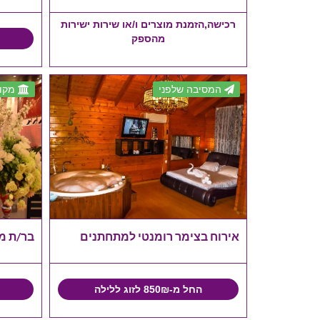
רכישה,הזמנת מוצרים ו/או שירות ישירות
מהספק
המסיבה שלפני
מקום
אירוח בצימר רומנטי למתחתנים
בר/ת מצ
החל מ-850₪ לזוג ללילה