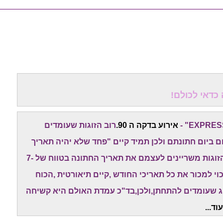
אירוע בדקה ה 90.
רוב הזוגות שעומדים
 ביום חתונתם ולכן תמיד קיים "פחד שלא יהיה תאריך
טוב ופנוי" של האולמות המובילים. לכן,המון מן הזוגות משריינים לעצמם את תאריך החתונה בטווח של 7-
י למכור את כל תאריכי החודש ,קיים תיאורטית ,הכוח
וג שעומדים להתחתן,ולכן,בד"כ עמדת האולם היא קשיחה
וד...