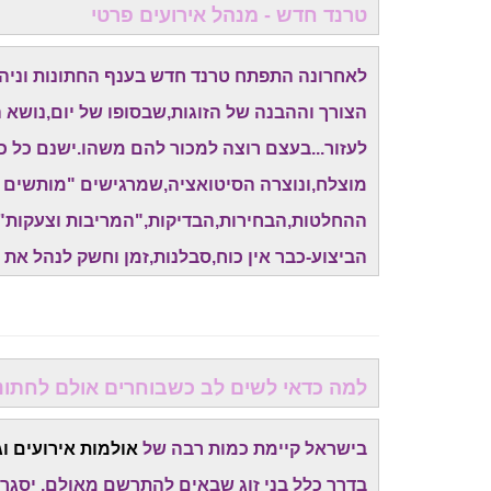
טרנד חדש - מנהל אירועים פרטי
לאחרונה התפתח טרנד חדש בענף החתונות וניהו
הצורך וההבנה של הזוגות,שבסופו של יום,נושא 
לעזור...בעצם רוצה למכור להם משהו.ישנם כל 
מוצלח,ונוצרה הסיטואציה,שמרגישים "מותשים ו
ההחלטות,הבחירות,הבדיקות,"המריבות וצעקות" ש
הביצוע-כבר אין כוח,סבלנות,זמן וחשק לנהל את 
למה כדאי לשים לב כשבוחרים אולם לחתונ
בישראל קיימת כמות רבה של
אולמות אירועים וג
בדרך כלל בני זוג שבאים להתרשם מאולם, יסגרו