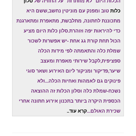
הכלות היום "לא מוותרות" על החוויה של
סלון
כלות
טוב ומפנק עם מוניטין נחשב,ששם היא
מתכוננת לחתונה, מתלבשת, מתאפרת ומתארגנת
כדי להיראות יפה וזוהרת.סלון כלות היום מציע
הכול תחת קורת גג אחת -יש אפשרות לשכור
שמלת כלה והתאמתה לפי מידות הכלה
ספציפית,לקבל שירותי מאפרת ומעצב
שיער,פדיקור ומניקור ליום האירוע ושאר סוגי
פינוקים גם לאמהות ואחיות הכלה...ולא
נשכח-שמלת כלה וסלון הכלות זה ההוצאה
הכספית היקרה ביותר בתכנון אירוע חתונה אחרי
שכירת האולם...
קרא עוד..