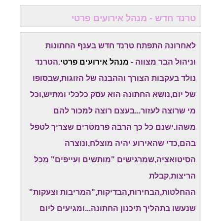
טרנד חדש - מנהל אירועים פרטי
לאחרונה התפתח טרנד חדש בענף החתונות
וניהול הבר מצווה -
מנהל אירועים פרטי
.הטרנד
נולד בעקבות הצורך וההבנה של הזוגות,שבסופו
של יום,נושא החתונה הוא עסק כלכלי ומתיש,וכל
מי שרוצה לעזור...בעצם רוצה למכור להם
משהו.ישנם כל כך הרבה פרמטרים שצריך לטפל
בהם,כדי שהאירוע יהיה מוצלח,ונוצרה
הסיטואציה,שמרגישים "מותשים ועייפים" מכל
הריצות,קבלת
ההחלטות,הבחירות,הבדיקות,"המריבות וצעקות"
שנעשו בתהליך תיכנון החתונה...ומגיעים ליום