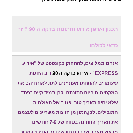
תכנון וארגון אירוע וחתונות בדקה ה 90 ? זה
כדאי לכולם!
אנחנו ממליצים, להתחתן בקונספט של "אירוע
EXPRESS" -
אירוע בדקה ה 90.
רוב הזוגות
שעומדים להתחתן מעוניינים לתת לאורחיהם את
המקסימום ביום חתונתם ולכן תמיד קיים "פחד
שלא יהיה תאריך טוב ופנוי" של האולמות
המובילים. לכן,המון מן הזוגות משריינים לעצמם
את תאריך החתונה בטווח של 7-9 חודשים
מראש.מאחר שבטווח חודשים זה הסיכוי למכור