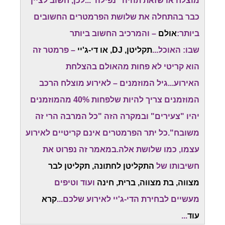
מוצלח או שזאת תהיה "נפילה"...לכן, חשוב לציין
כבר בהתחלה את שלושת הפרמטרים החשובים
ביותר:
אולם
– והמרכיב החשוב ביותר
שבו: האוכל...
תקליטן, DJ, או די-ג'יי
– פרמטר זה
הוא קריטי לא פחות מהאולם בהצלחת
האירוע...גיל המוזמנים – לאירוע מוצלח הרכב
המוזמנים צריך להיות שלפחות 40% מהמוזמנים
יהיו "צעירים" ובמקרה הזה "כל המרבה הרי זה
משובח".כל יתר הפרמטרים אינם קריטיים לאירוע
עצמו, כמו שלושת אלה.במאמר זה נפרוט את
חשיבותו של
התקליטן לחתונה, תקליטן לבר
מצווה, בת מצווה, ברית, חינה
ועוד וטיפים
מעשיים לבחירת הדי-ג'יי לאירוע שלכם...
קרא
עוד
...