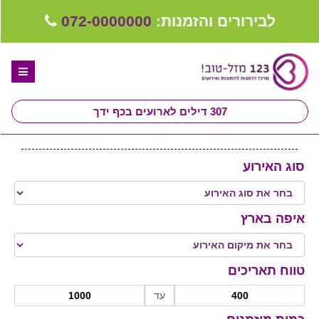
לבירורים והזמנות:
072-0000000
307
דילים לארועים בכף ידך
דף הבית
סוג האירוע
ספקים לחתונה מומלצים
קבלו ייעוץ בחינם
איפה בארץ
טיפים לארגון ותכנון חתונה
קבוצת וואטסאפ-ספקים עונים LIVE
טווח תאריכים
שירות אישי בקליק
עד